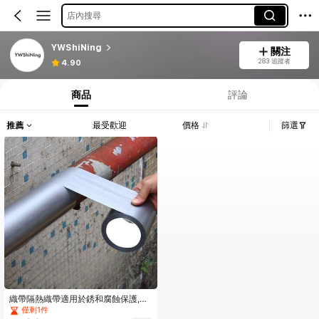
店內搜尋
YWShiNing
關注
283 追蹤者
4.90
商品
評論
推薦
最受歡迎
價格
篩選
織帶隔熱織帶適用於銹和腐蝕保護,引
流修復,空調包裝繃帶
僅剩1件