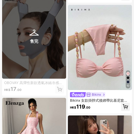
售完
OBOVAY 高彈性新款透氣冰絲冷感面
10
部工具｜減壓透氣不留痕、舒適佩
17
HK$
.00
戴、尺寸可調、高彈性貼合臉部。畢
Bikinx
業生日派對禮物，男女通用。本產品
不具任何醫療功效
Bikinx 女款掛脖式後綁帶比基尼套
裝，波希米亞風拼接配色珠飾肩帶，
119
HK$
.00
適合海灘度假，粉色夏季款