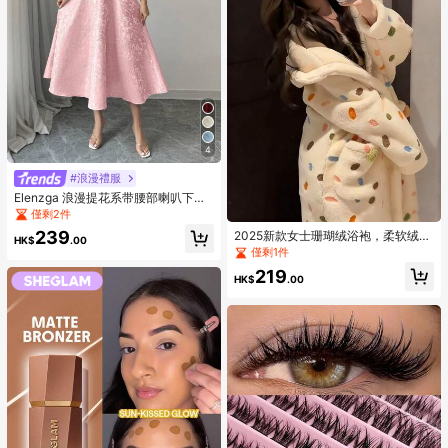
4
#浪漫禮服
Elenzga 浪漫提花系带腰部喇叭下摆
中长连衣裙
僅剩2件
239
2025新款女士珊瑚绒浴袍，柔软绒毛
HK$
.00
连帽长款浴袍，珊瑚绒睡衣套装，保
僅剩1件
暖舒适的冬季睡衣，柔软绒毛家居
219
服，可爱卡通印花，长袖带口袋，可
HK$
.00
机洗