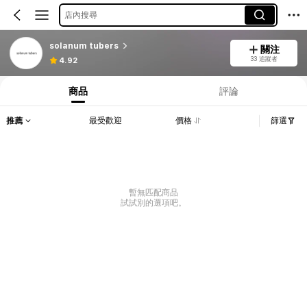
店內搜尋
solanum tubers
關注
33 追蹤者
4.92
商品
評論
推薦
最受歡迎
價格
篩選
暫無匹配商品
試試別的選項吧。