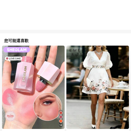
您可能還喜歡
14