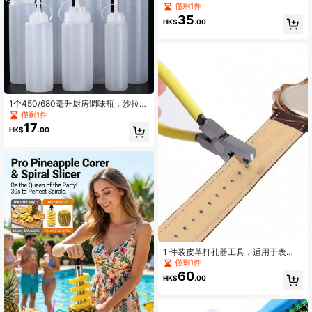
桌腿脚垫隔音防刮
僅剩1件
35
HK$
.00
1个450/680毫升厨房调味瓶，沙拉酱
按压式挤压瓶，塑料挤压酱汁瓶，调
僅剩1件
味料分配器，带塑料盖和旋转计量挤
17
HK$
.00
压瓶，容器分配器，适用于番茄酱、
芥末酱、烧烤酱、沙拉酱、橄榄油
等，适合餐厅加固。厨房用品
1 件装皮革打孔器工具，适用于表
带、皮带、鞋带，男女通用手持打孔
僅剩1件
工具，适合男士礼物、情人节、婚礼
60
HK$
.00
和生日