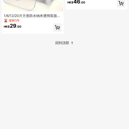
46
HK$
.00
物存钱罐，圣诞节礼物
1/6/12/20片方形防水纳米透明双面强
力胶带，双面胶带，强力粘合剂，贴
僅剩1件
纸，多用途可拆卸壁挂DIY工艺品，家
29
HK$
.00
庭办公室装饰，家居用品，圣诞节节
日礼物，家居装饰派对用品，
回到頂部