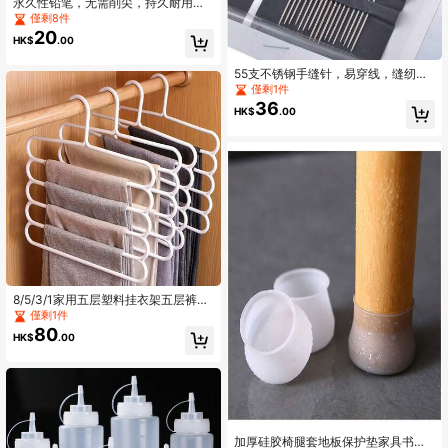
永久性铅笔，无需削尖，持久耐用，
采用先进技术，带橡皮擦，马卡龙
僅剩8件
色，创意铅笔，适合学生使用，无需
20
HK$
.00
削尖，不易折断，可矫正握笔姿势，
适合书写和绘画。
55支不锈钢手缝针，易穿线，缝纫工
具
僅剩1件
36
HK$
.00
8/5/3/1家用五层塑料挂衣架五层裤架
宿舍好物挂裤子围巾防滑无痕晾衣好
僅剩1件
物可挂裤子衣服围巾领带家用晾衣架
80
HK$
.00
多功能收纳衣架衣柜节省空间多层裤
架防滑衣架
加厚硅胶椅腿套地板保护垫家具书桌