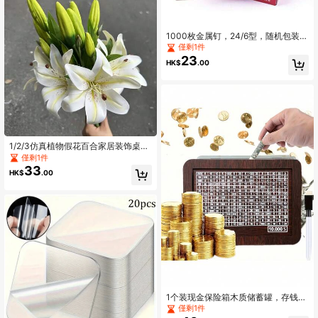
1000枚金属钉，24/6型，随机包装，
强力24/6型，通用钉子，适用于返校
僅剩1件
季、开学季和学习用品，1盒
23
HK$
.00
1/2/3仿真植物假花百合家居装饰桌面
装饰插花，仿真花塑料花庭院装饰，
僅剩1件
婚庆装饰花，手工花束假花，百合装
33
HK$
.00
饰假花客厅桌面装饰仿真花
1个装现金保险箱木质储蓄罐，存钱
罐，现金储蓄挑战罐，木质钱箱，现
僅剩1件
金储蓄罐，成人现金储蓄罐，新年礼