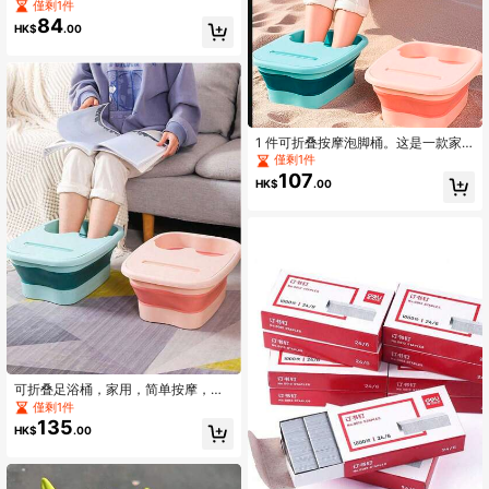
且适用于洗碗机，易挤压蒜蓉器，蒜
僅剩1件
蓉压碎器。厨房创意硅胶蒜皮器，易
84
HK$
.00
清洁蒜皮器，符合人体工程学的手
柄，蔬菜水果工具，厨房小工具，刀
具，食物，沙拉，装饰，储存，派
对，生日。
1 件可折叠按摩泡脚桶。这是一款家
用塑料足浴盆，专为养生而设计。配
僅剩1件
有保温盖，具有按摩功能。这款泡脚
107
HK$
.00
桶适合成人使用。
可折叠足浴桶，家用，简单按摩，健
康，足浴盆，过膝，带盖，保温，轻
僅剩1件
便，节省空间，家居浴室装饰，秋季
135
HK$
.00
装饰，返校季