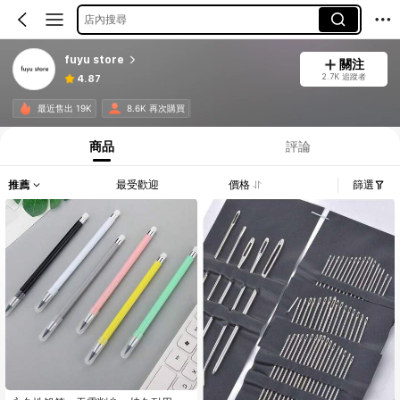
店內搜尋
fuyu store
關注
2.7K 追蹤者
4.87
最近售出 19K
8.6K 再次購買
商品
評論
推薦
最受歡迎
價格
篩選