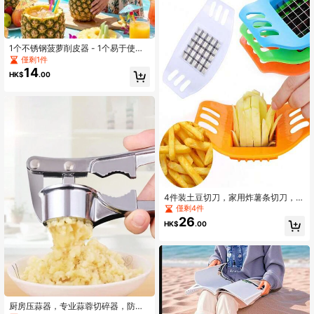
1个不锈钢菠萝削皮器 - 1个易于使用
的菠萝去芯器 - 防锈锋利刀片，可拆
僅剩1件
卸手柄，水果切片器，餐厅和餐饮业
14
HK$
.00
适用的紧凑型厨房工具
4件装土豆切刀，家用炸薯条切刀，炸
薯条切片机，蔬菜水果切碎机多功能
僅剩4件
切割工具
26
HK$
.00
厨房压蒜器，专业蒜蓉切碎器，防锈