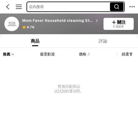
店內搜尋
Mom Favor Household cleaning Store
關注
4 追蹤者
4.76
商品
評論
推薦
最受歡迎
價格
篩選
暫無匹配商品
試試別的選項吧。