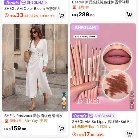
Basrey 新品亮眼純色抹胸露背蝴蝶結
SHEGLAM
雞尾酒洋裝，優雅修身女款正式禮
僅剩1件
SHEGLAM Color Bloom 液態霧面腮
服，適合派對、婚禮、秋季
紅-Love Cake 品牌美妝化妝品 適合
289
33
HK$
.00
HK$
.35
-32%
Estimated
女士與女孩
5
6
SHEIN Rosivaux 新款酒红色褶裥收
SHEGLAM
腰优雅女式连衣裙
僅剩4件
80+ Say "美麗"
SHEGLAM So Lippy 唇線筆-But Firs
t,Coffee 品牌美妝化妝品 適合女士與
#3 熱銷榜 Top
在 嘴唇
159
HK$
.00
女孩
17
HK$
.10
-41%