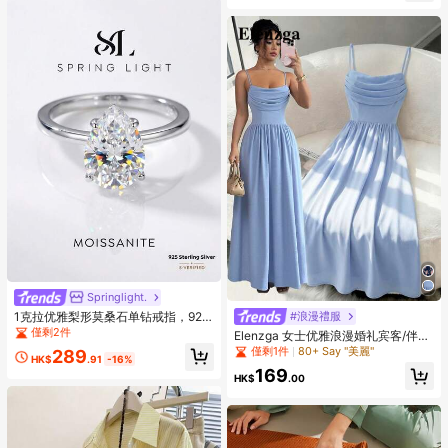
Springlight.
1克拉优雅梨形莫桑石单钻戒指，925
#浪漫禮服
纯银奢华订婚戒指、承诺戒指、周年
僅剩2件
Elenzga 女士优雅浪漫婚礼宾客/伴娘
纪念戒指、女士珠宝礼物、圣诞礼物
雪纺吊带束腰飘逸连衣裙
僅剩1件
80+ Say "美麗"
289
HK$
.91
-16%
169
HK$
.00