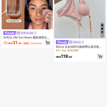
12
SHEGLAM
10
SHEGLAM Sun Beam 霧面液態古
銅-Golden Sun 品牌美妝化妝品 適合
31
Bikinx
HK$
.49
-36%
Estimated
女士與女孩
Bikinx 女款掛脖式後綁帶比基尼套
裝，波希米亞風拼接配色珠飾肩帶，
60+ Say "好的布料"
適合海灘度假，粉色夏季款
119
HK$
.00