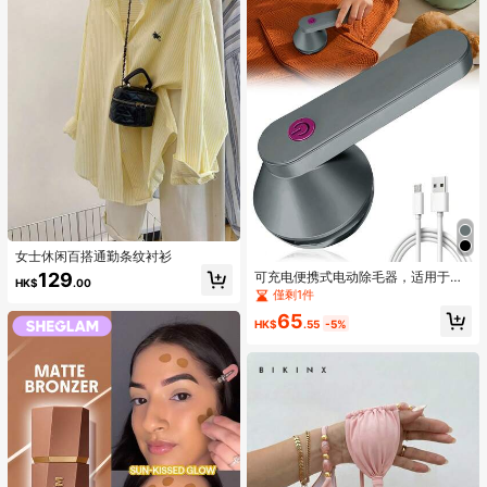
女士休闲百搭通勤条纹衬衫
129
可充电便携式电动除毛器，适用于织
HK$
.00
物、衣服、家具、地毯、绒毛剃须刀
僅剩1件
（灰色）
65
HK$
.55
-5%