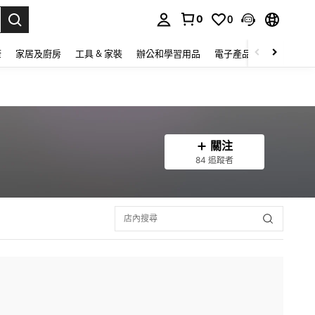
0
0
lect.
康
家居及廚房
工具 & 家裝
辦公和學習用品
電子產品
玩具
家
關注
84 追蹤者