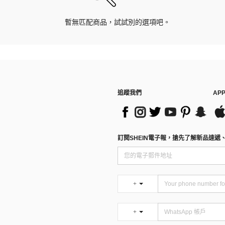
暫無匹配商品，試試別的選項吧。
追蹤我們
AP
訂閱SHEIN電子報，搶先了解新品速遞
+
+