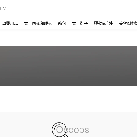
用品
 and down arrow keys to navigate search 最近搜尋 and 搜索發現. Press Enter to se
母嬰用品
女士內衣和睡衣
箱包
女士鞋子
運動&戶外
美容&健