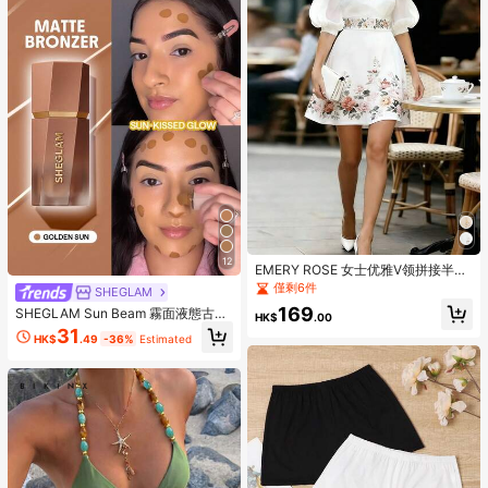
12
EMERY ROSE 女士优雅V领拼接半透
明花瓣袖印花收腰中长连衣裙，夏季
僅剩6件
SHEGLAM
169
SHEGLAM Sun Beam 霧面液態古
HK$
.00
銅-Golden Sun 品牌美妝化妝品 適合
31
HK$
.49
-36%
Estimated
女士與女孩