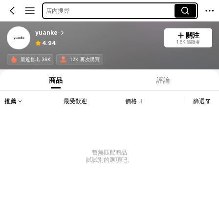
店內搜尋
yuanke
關注
1.6K 追蹤者
4.94
最近售出 39K
12K 再次購買
商品
評論
推薦
最受歡迎
價格
篩選
暫無匹配商品
試試別的選項吧。