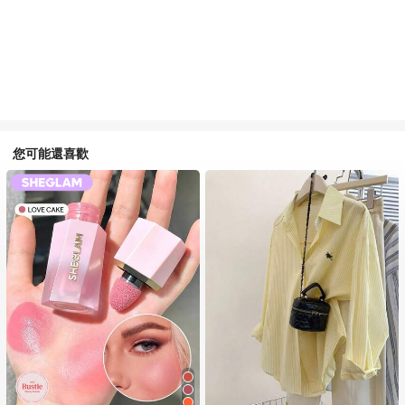
您可能還喜歡