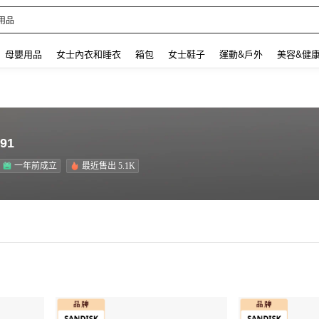
用品
 and down arrow keys to navigate search 最近搜尋 and 搜索發現. Press Enter to se
母嬰用品
女士內衣和睡衣
箱包
女士鞋子
運動&戶外
美容&健
.91
一年前成立
最近售出 5.1K