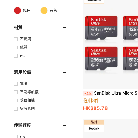
紅色
黃色
材質
不鏽鋼
紙質
PC
適用設備
電腦
車載導航儀
SanDisk Ultra Micro SD 卡 32GB 64GB 128GB 256GB A1 U3 MicroSD 卡 
-4%
僅剩3件
數位相機
HK$85.78
家庭影院
传输速度
U3