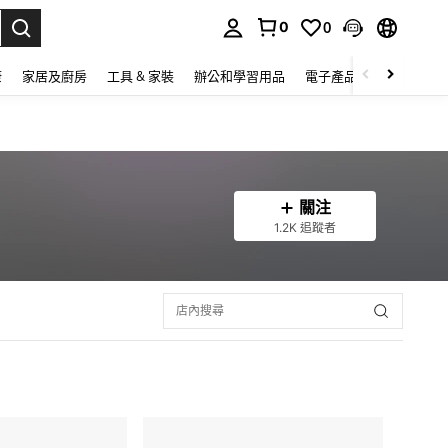
0
0
lect.
康
家居及廚房
工具 & 家裝
辦公和學習用品
電子產品
玩具
家
關注
1.2K 追蹤者