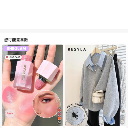
您可能還喜歡
14