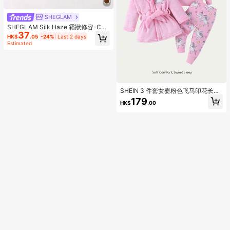
SHEGLAM
SHEGLAM Silk Haze 霜狀修容-Car
37
amel 品牌美妝化妝品 適合女士與女
HK$
.05
-24%
Last 2 days
孩
Estimated
SHEIN 3 件套女婴粉色飞马印花长袖
衬衫、裤子和连帽长袍舒适家居服
179
HK$
.00