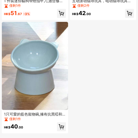
1 件裝迷你貓狗帶燈指甲刀,適合修指
互动滚动猫球玩具，电动猫球玩具，
甲
地毯上新型快速自滚球猫玩具，智能
僅剩1件
僅剩2件
互动自动猫玩具球作为礼物，带弹性
51
42
网尾的移动猫玩具
HK$
.67
-3%
HK$
.00
1只可愛的藍色寵物碗,擁有抗黑啞和
傾斜提升碗的特點,適用於狗和貓,並配
僅剩1件
有防濺設計,材質為塑料
40
HK$
.00