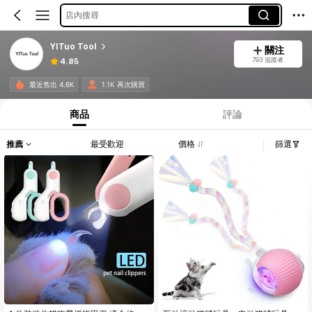
店內搜尋
YITuo Tool
關注
793 追蹤者
4.85
最近售出 4.6K
1.1K 再次購買
商品
評論
推薦
最受歡迎
價格
篩選