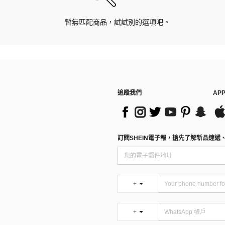
暫無匹配商品，試試別的選項吧。
追蹤我們
AP
訂閱SHEIN電子報，搶先了解新品速遞
+
+