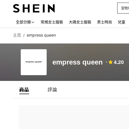
宠物
Use up
全部分類
常規女士服裝
大碼女士服裝
男士時尚
兒童
主頁
empress queen
/
empress queen
4.20
商品
評論