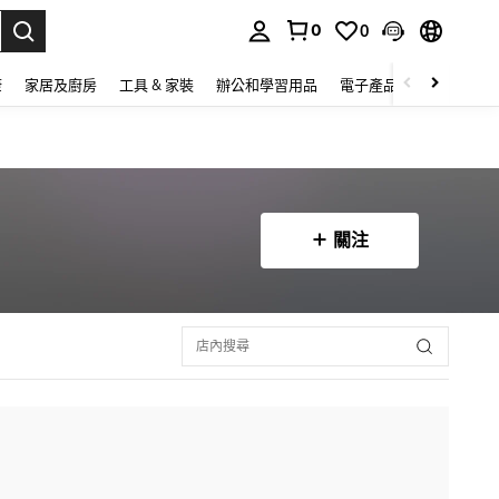
0
0
lect.
康
家居及廚房
工具 & 家裝
辦公和學習用品
電子產品
玩具
家
關注