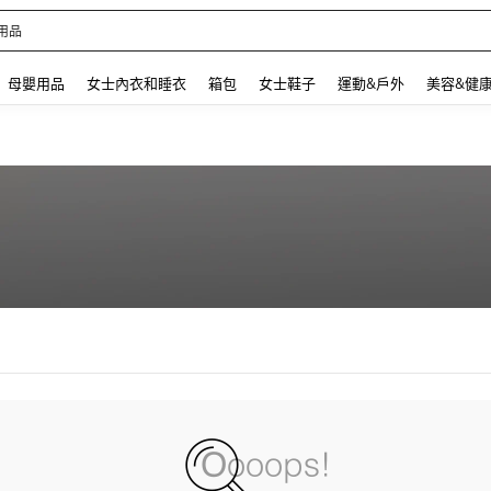
用品
 and down arrow keys to navigate search 最近搜尋 and 搜索發現. Press Enter to se
母嬰用品
女士內衣和睡衣
箱包
女士鞋子
運動&戶外
美容&健