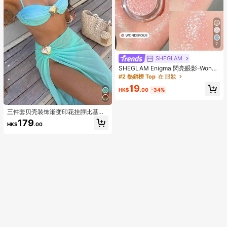
7
SHEGLAM
SHEGLAM Enigma 閃亮眼影-Wonde
rous 品牌美妝化妝品 適合女士與女孩
#2 熱銷榜 Top
在 眼妝
19
HK$
.00
-34%
三件套贝壳装饰渐变印花挂脖比基尼
套装，搭配侧开衩长裙，高端时尚沙
179
HK$
.00
滩泳装，女士夏季海滩度假必备