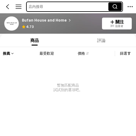
店內搜尋
Bufan House and Home
關注
311 追蹤者
4.73
商品
評論
推薦
最受歡迎
價格
篩選
暫無匹配商品
試試別的選項吧。