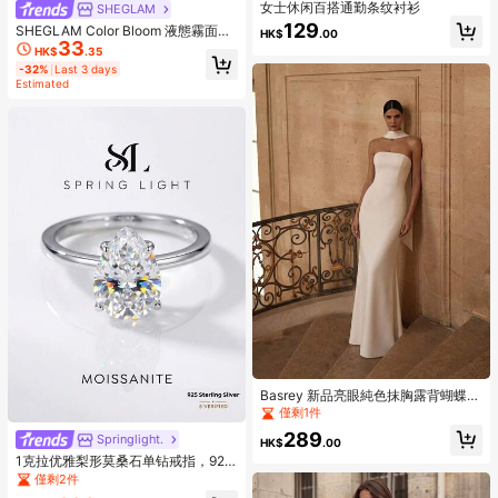
女士休闲百搭通勤条纹衬衫
SHEGLAM
129
SHEGLAM Color Bloom 液態霧面腮
HK$
.00
33
紅-Love Cake 品牌美妝化妝品 適合
HK$
.35
女士與女孩
-32%
Last 3 days
Estimated
Basrey 新品亮眼純色抹胸露背蝴蝶結
雞尾酒洋裝，優雅修身女款正式禮
僅剩1件
服，適合派對、婚禮、秋季
289
Springlight.
HK$
.00
1克拉优雅梨形莫桑石单钻戒指，925
纯银奢华订婚戒指、承诺戒指、周年
僅剩2件
纪念戒指、女士珠宝礼物、圣诞礼物