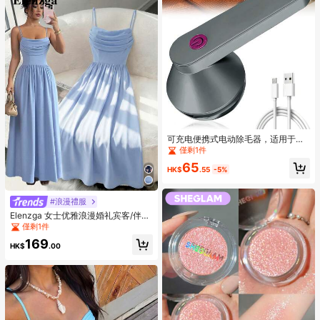
可充电便携式电动除毛器，适用于织
物、衣服、家具、地毯、绒毛剃须刀
僅剩1件
（灰色）
65
HK$
.55
-5%
#浪漫禮服
Elenzga 女士优雅浪漫婚礼宾客/伴娘
雪纺吊带束腰飘逸连衣裙
僅剩1件
169
HK$
.00