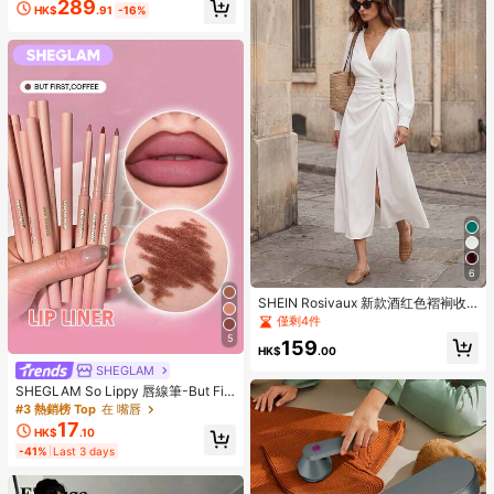
289
HK$
.91
-16%
6
SHEIN Rosivaux 新款酒红色褶裥收
腰优雅女式连衣裙
僅剩4件
5
159
HK$
.00
SHEGLAM
SHEGLAM So Lippy 唇線筆-But Firs
t,Coffee 品牌美妝化妝品 適合女士與
#3 熱銷榜 Top
在 嘴唇
女孩
17
HK$
.10
-41%
Last 3 days