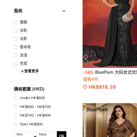
風格
優雅
派對
派對
基本款
浪漫
性感
查看更多
BluePlum 大码女式优雅亮片 V 领短袖修身正式派对礼服、奢华新娘母亲
-14%
僅剩4件
HK$818.36
價格範圍 (HKD)
Under HK$600
HK$600 - HK$700
HK$700 - HK$800
Over HK$800
Min:
Max:
OK