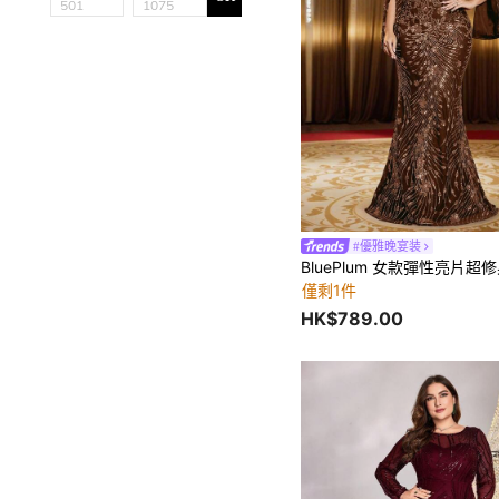
#優雅晚宴装
僅剩1件
HK$789.00