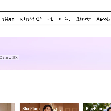
 and down arrow keys to navigate search 最近搜尋 and 搜索發現. Press Enter to se
母嬰用品
女士內衣和睡衣
箱包
女士鞋子
運動&戶外
美容&健
最近售出 38K