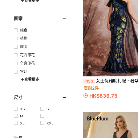
查看更多
圖案
純色
植物
繪圖
花卉印花
全身印花
宮廷
查看更多
女士优雅晚礼服，奢华迷人的鸡尾酒会礼服，采用弹力珠饰不对称单肩荷叶边美人鱼裙摆设计，适合各种派对、毕业典礼、婚
-15%
僅剩2件
HK$836.75
尺寸
XS
S
M
L
XL
XXL