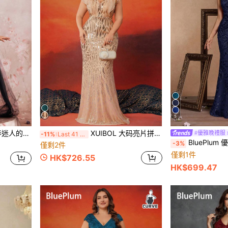
5
礼、活动和盛会，正式舞会礼服（豪华版）
XUIBOL 大码亮片拼布雪纺 V 领荷叶边美人鱼正式晚礼服毕业礼服（装饰设计）、优雅舞会礼服、婚礼宾客晚宴派对礼服
#優雅晚禮服
-11%
Last 41 mins
BluePlum 優雅高品質彈性亮片修
-3%
僅剩2件
僅剩1件
HK$726.55
HK$699.47