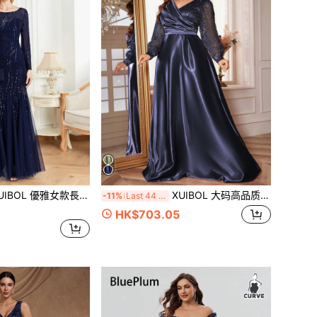
優雅女款長袖圓領亮片刺繡網紗美人魚裙，修身派對晚禮服，適合雞尾酒會、婚禮、週年紀念、正式晚餐、生日慶祝，奢華新娘與母親禮服
XUIBOL 大码高品质缎面亮片长裙，V领不对称设计，宽松A字喇叭袖，更适合略微丰满的身材。纯色女士优雅奢华长裙，令女性更显青春魅力，适合各种派对、毕业典礼、婚礼、活动、宴会和舞会，也可作为正式晚礼服、舞会礼服、新娘母亲礼服（2024新款）。长袖晚礼服，适合正式晚宴和场合。
-11%
Last 44 mins
HK$703.05