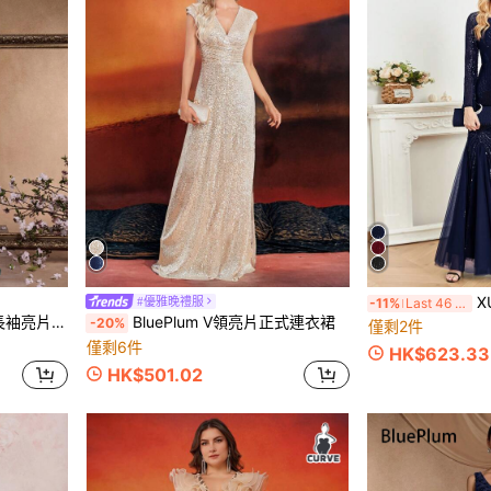
XUIBOL 
#優雅晚禮服
-11%
Last 46 mins
，晚餐派對洋裝，適合春秋季
BluePlum V領亮片正式連衣裙
-20%
僅剩2件
僅剩6件
HK$623.33
HK$501.02