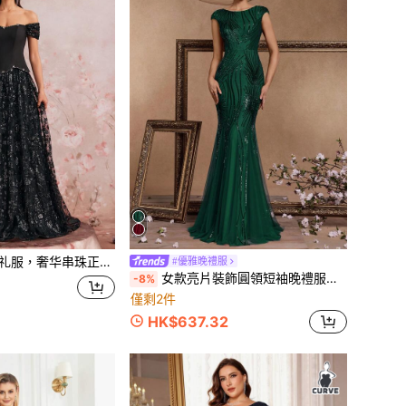
带超大裙摆及后背系带长裙，适合派对、毕业典礼、婚礼、盛大晚宴及正式场合
#優雅晚禮服
女款亮片裝飾圓領短袖晚禮服，優雅正式舞會婚禮賓客禮服，晚餐派對洋裝，適合春季度假與秋季
-8%
僅剩2件
HK$637.32