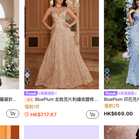
5
6
#華麗禮服
#浪漫禮服
女款優雅高腰百褶V領無袖金屬銀針織長洋裝，大廓形A字剪裁，秋季款
BluePlum 女款亮片刺繡收腰修身 V 領無袖落地長禮服，優雅正式晚宴派對禮服，婚禮適用，春季秋季
-5%
僅剩2件
僅剩1件
HK$669.00
HK$717.67