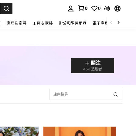
0
0
lect.
康
家居及廚房
工具 & 家裝
辦公和學習用品
電子產品
玩具
家
關注
45K 追蹤者