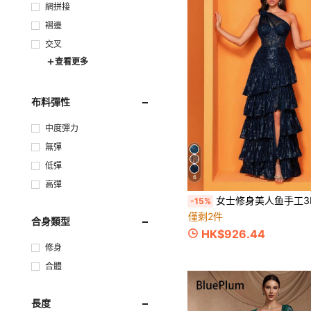
網拼接
褶邊
交叉
查看更多
布料彈性
中度彈力
無彈
低彈
6
高彈
女士修身美人鱼手工3D立体亮片不对称露肩A字性感连衣裙，后背可调节肩带，优雅奢华长裙，适合派对、毕业典礼、婚礼、宴
-15%
僅剩2件
合身類型
HK$926.44
修身
合體
長度