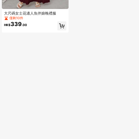
大尺碼女士花邊人魚伴娘晚禮服
僅剩10件
339
HK$
.00