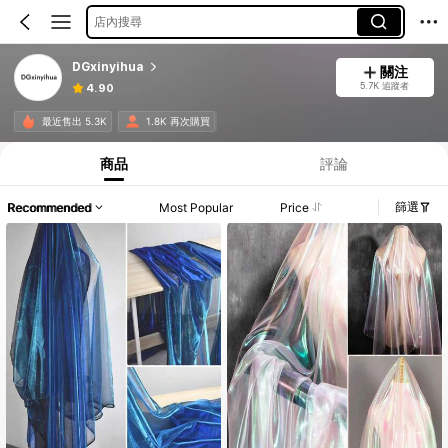
店內搜尋
DGxinyihua
關注
5.7K 追蹤者
4.90
最近售出 5.3K
1.8K 再次購買
商品
評論
篩選
Recommended
Most Popular
Price