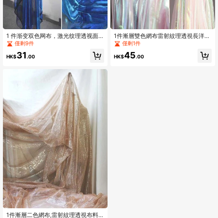
1 件渐变双色网布，激光纹理透视面
1件漸層雙色網布雷射紋理透視長洋裝
料长裙披肩创意手工面料
披肩創意手工布料
僅剩9件
僅剩1件
31
45
HK$
.00
HK$
.00
1件漸層二色網布,雷射紋理透視布料