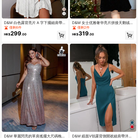
D&M 白色露背亮片 A 字下擺細肩帶
D&M 女士优雅奢华亮片拼接天鹅绒金
長禮服，優雅雞尾酒會半正式婚禮賓
属 V 领长袖喇叭形派对连衣裙，时尚
僅剩6件
僅剩2件
客洋裝，適合秋季
服装适合日常和特殊场合，非常适合
299
319
HK$
.00
HK$
.00
晚间约会
D&M 華麗閃亮的單肩搖擺大尺碼晚禮
D&M 緞面V領露背側開衩細肩帶洋裝