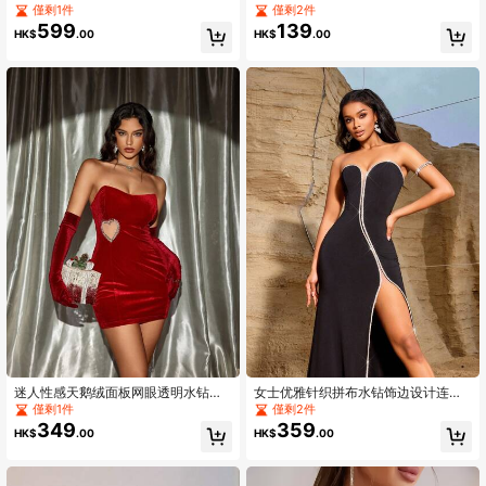
服，開背設計和細肩帶
夏季派對優雅款
僅剩1件
僅剩2件
599
139
HK$
.00
HK$
.00
迷人性感天鹅绒面板网眼透明水钻心
女士优雅针织拼布水钻饰边设计连衣
形露背派对礼服节日庆典礼服，优雅
裙，凸显轮廓，采用网眼拼接高开叉
僅剩1件
僅剩2件
鸡尾酒半正式舞会礼服，适合生日、
长款晚会礼服
349
359
HK$
.00
HK$
.00
婚礼嘉宾、毕业典礼、晚宴、返校节