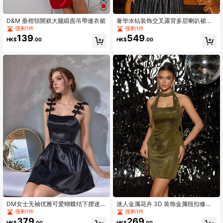
D&M 垂褶領開衩大腿緞面吊帶連衣裙
奢华水钻装饰交叉露背多层喇叭裙，
适合鸡尾酒会/派对、婚礼宾客礼服
僅剩1件
僅剩1件
139
549
HK$
.00
HK$
.00
DM女士无袖优雅可爱蝴蝶结下摆迷你
迷人金属花卉 3D 装饰金属纽扣修身
连衣裙。适合派对、婚礼、毕业典
派对礼服
僅剩1件
僅剩1件
礼、度假、返校节等场合。女士春季
379
269
HK$
.00
HK$
.00