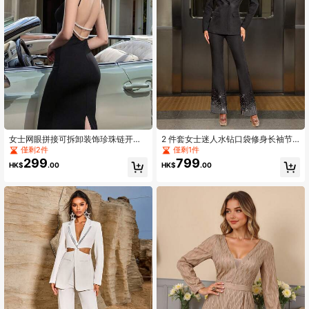
女士网眼拼接可拆卸装饰珍珠链开衩
2 件套女士迷人水钻口袋修身长袖节
镂空吊带露背长款鱼尾派对晚礼服，
日派对西装外套和低腰水钻喇叭裤，
僅剩2件
僅剩1件
时尚女士连衣裙适合所有场合，正
非常适合特殊场合
299
799
HK$
.00
HK$
.00
式，礼服，晚会，婚礼宾客