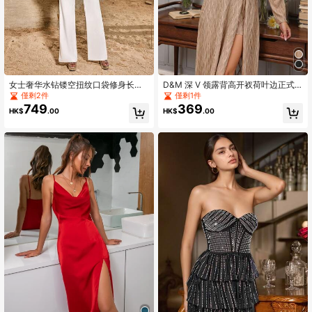
女士奢华水钻镂空扭纹口袋修身长袖
D&M 深 V 领露背高开衩荷叶边正式
节日派对西装外套和低腰喇叭裤 2 件
晚礼服
僅剩2件
僅剩1件
套，非常适合特殊场合
749
369
HK$
.00
HK$
.00