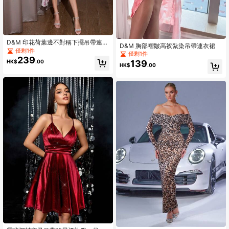
D&M 印花荷葉邊不對稱下擺吊帶連衣
D&M 胸部褶皺高衩紮染吊帶連衣裙
裙
僅剩1件
僅剩1件
239
139
HK$
.00
HK$
.00