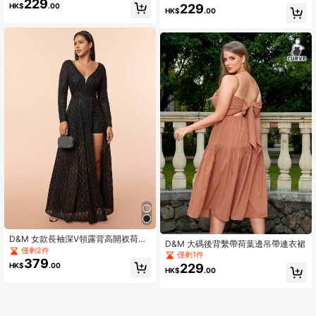
229
229
HK$
.00
HK$
.00
D&M 女款長袖深V領露背高開衩荷葉
D&M 大碼後背繫帶荷葉邊吊帶連衣裙
邊正式晚禮服，黑色，適合婚禮、春
僅剩2件
僅剩1件
季派對、秋季
379
229
HK$
.00
HK$
.00