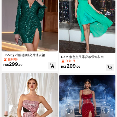
D&M 深V領前扭結亮片連衣裙
D&M 素色交叉露背吊帶連衣裙
僅剩1件
僅剩1件
299
209
HK$
.00
HK$
.00