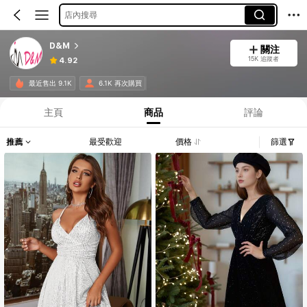
店內搜尋
D&M
關注
15K 追蹤者
4.92
最近售出 9.1K
6.1K 再次購買
主頁
商品
評論
推薦
最受歡迎
價格
篩選