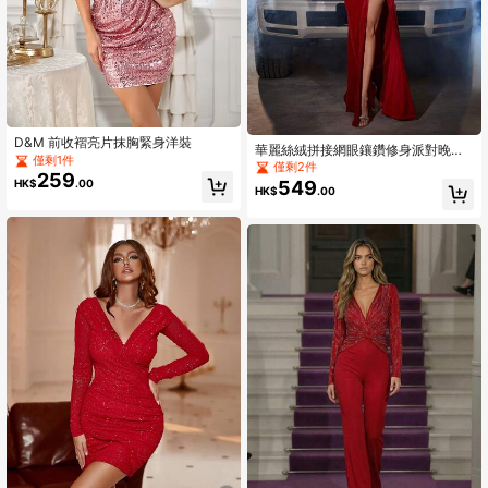
D&M 前收褶亮片抹胸緊身洋裝
華麗絲絨拼接網眼鑲鑽修身派對晚裝
僅剩1件
連衣裙，後空翻設計，適用於派對或
僅剩2件
259
晚宴活動
549
HK$
.00
HK$
.00