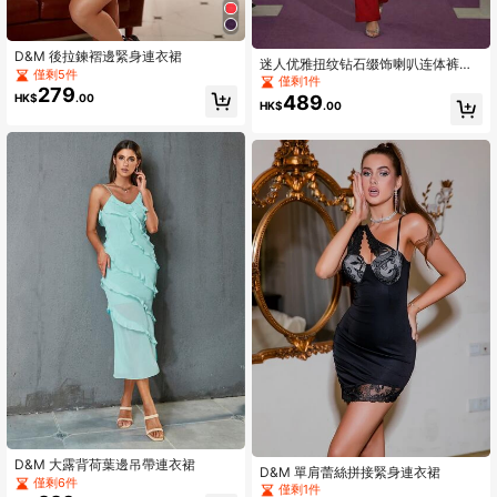
D&M 後拉鍊褶邊緊身連衣裙
迷人优雅扭纹钻石缀饰喇叭连体裤、
僅剩5件
派对节日连衣裙
僅剩1件
279
489
HK$
.00
HK$
.00
D&M 大露背荷葉邊吊帶連衣裙
D&M 單肩蕾絲拼接緊身連衣裙
僅剩6件
僅剩1件