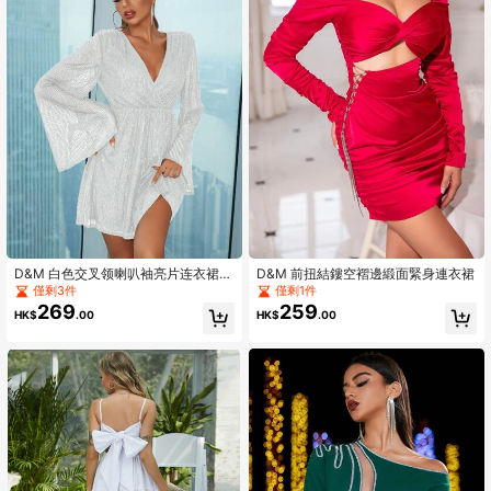
D&M 白色交叉领喇叭袖亮片连衣裙，
D&M 前扭結鏤空褶邊緞面緊身連衣裙
适合春季派对，优雅迷人
僅剩3件
僅剩1件
269
259
HK$
.00
HK$
.00