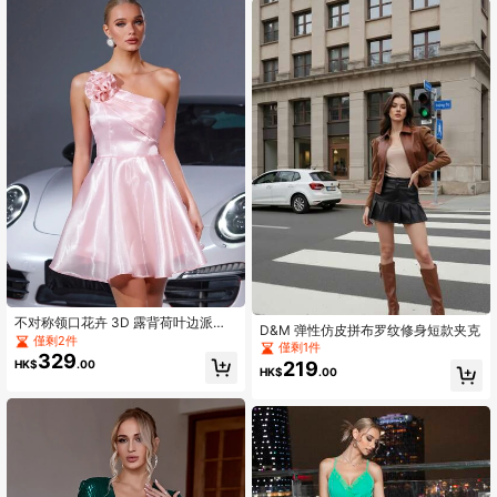
不对称领口花卉 3D 露背荷叶边派对
D&M 弹性仿皮拼布罗纹修身短款夹克
鸡尾酒礼服、浪漫泡泡袖礼服、婚礼
僅剩2件
僅剩1件
宾客礼服
329
219
HK$
.00
HK$
.00