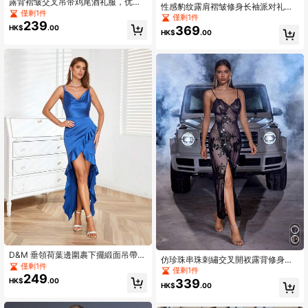
露背褶皱交叉吊带鸡尾酒礼服，优雅
性感豹纹露肩褶皱修身长袖派对礼
大方，适合鸡尾酒会、半正式婚礼宾
僅剩1件
服、婚礼宾客礼服、正式礼服、晚礼
僅剩1件
客穿着，也适合生日、毕业典礼、感
239
服
369
HK$
.00
恩节、新年、节日返校节等各种场
HK$
.00
合。
D&M 垂領荷葉邊圍裹下擺緞面吊帶連
仿珍珠串珠刺繡交叉開衩露背修身女
衣裙
僅剩1件
款派對正式晚禮服，黑色優雅舞會婚
僅剩1件
249
禮賓客禮服，晚餐秋季穿搭
339
HK$
.00
HK$
.00