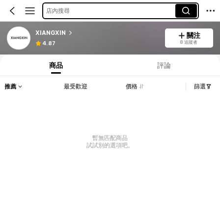
店內搜尋
XIANGXIN
關注
8 追蹤者
4.87
商品
評論
推薦
最受歡迎
價格
篩選
暫無匹配商品
試試別的選項吧。