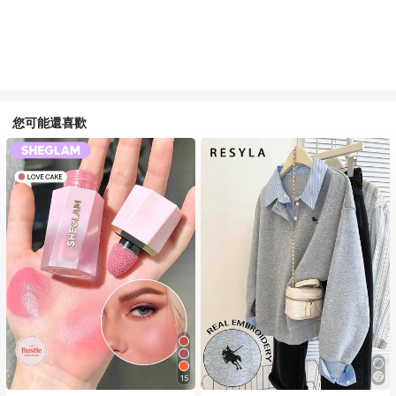
您可能還喜歡
15