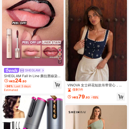
7
SHEGLAM
SHEGLAM Fall In Line 撕拉唇線染色
24
筆-Pinky Promise 品牌美妝化妝品
HK$
.80
適合女士與女孩
VINOVA 女士碎花短款吊带背心，复
-36%
Last 3 days
古蕾丝边方领无袖纽扣前襟休闲修身
僅剩1件
Estimated
衬衫，适合夏季野餐和度假，藏蓝色
79
HK$
.93
-15%