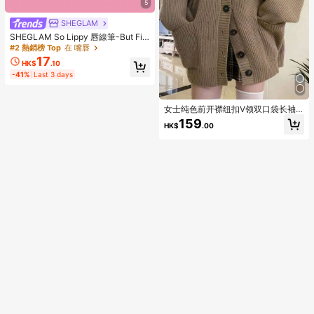
5
SHEGLAM
SHEGLAM So Lippy 唇線筆-But Firs
t,Coffee 品牌美妝化妝品 適合女士與
#2 熱銷榜 Top
在 嘴唇
女孩
17
HK$
.10
-41%
Last 3 days
女士纯色前开襟纽扣V领双口袋长袖
针织开衫休闲款
159
HK$
.00