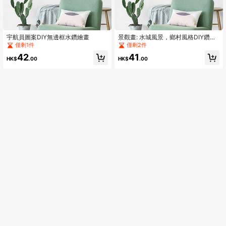
宇航員圖案DIY無邊框水鑽繪畫
景觀畫: 水城風景，鄉村風格DIY鑽石
畫，可愛漫畫畫，DIY家居裝飾，手工
僅剩1件
僅剩2件
藝吊墜，全鑽圓形鑽石畫，創意手工
42
41
十字繡，禮品製作
HK$
.00
HK$
.00