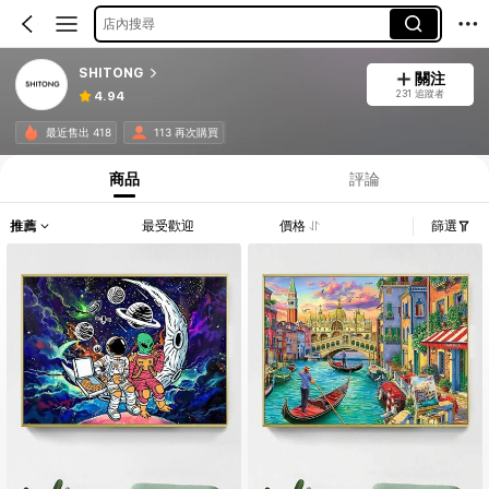
店內搜尋
SHITONG
關注
231 追蹤者
4.94
最近售出 418
113 再次購買
商品
評論
推薦
最受歡迎
價格
篩選