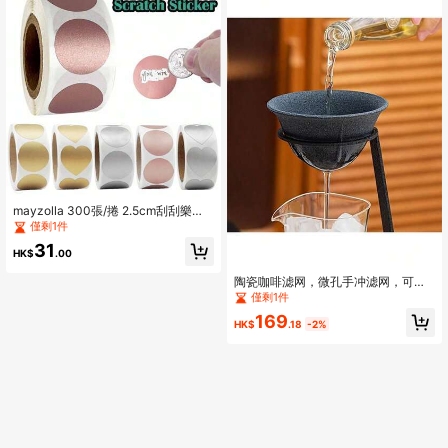
钩，卧室门廊浴室装饰，实心黄铜蝴
蝶结形壁钩
mayzolla 300張/捲 2.5cm刮刮樂貼
紙，適用於促銷抽獎遊戲、隱藏訊
僅剩1件
息、教育趣味學校用品
31
HK$
.00
陶瓷咖啡滤网，微孔手冲滤网，可重
复使用茶滤网，高温烧制，无需滤
僅剩1件
纸，适用于咖啡和茶的冲泡，开学季
169
必备
HK$
.18
-2%