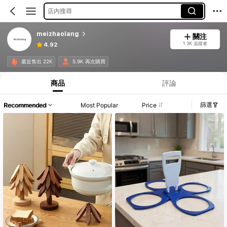
店內搜尋
meizhaolang
關注
1.3K 追蹤者
4.92
最近售出 22K
5.9K 再次購買
商品
評論
篩選
Recommended
Most Popular
Price