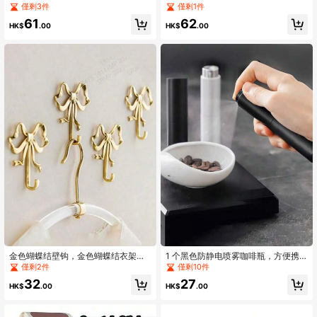
盘食物展示架派对开胃菜托盘透明食
啡定量容器意式浓缩咖啡配件适用于
僅剩3件
僅剩1件
物展示架派对亚克力便携式食物托盘
咖啡师学校用品返校
61
62
适合户外野餐
HK$
.00
HK$
.00
金色蝴蝶结壁钩，金色蝴蝶结衣架，
1 个黑色防静电喷雾咖啡瓶，方便携
黄铜蝴蝶结壁钩，门钩，毛巾钩，黄
带学校用品回学校
僅剩2件
僅剩10件
铜衣钩，适用于婚礼、浴室、客厅、
32
27
厨房装饰的挂钩，黄铜金属壁挂式衣
HK$
.00
HK$
.00
架，适用于客厅和浴室，烤漆表面，
易于安装，复古丝带设计挂钩，适用
于卧室和浴室，北欧复古衣钩，衣