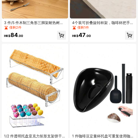
3 件/5 件木制三角形三脚架耐热树形
4个装可折叠旋转杯架，咖啡杯把手，
杯垫，桌面装饰隔热垫架，圣诞树甜
饮料瓶支架，便携式耐热，适用于露
僅剩2件
僅剩1件
点架，创意多功能装饰
营、聚会、酒吧、家庭使用
84
47
HK$
.00
HK$
.00
1/2 件透明托盘亚克力矩形支架饼干托
1 件咖啡豆定量杯托盘可重复使用咖