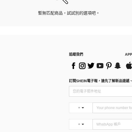
暫無匹配商品，試試別的選項吧。
追蹤我們
AP
訂閱SHEIN電子報，搶先了解新品速遞
+
+