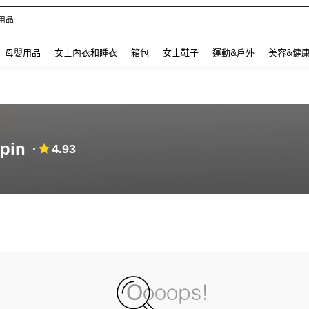
用品
 and down arrow keys to navigate search 最近搜尋 and 搜索發現. Press Enter to se
母嬰用品
女士內衣和睡衣
箱包
女士鞋子
運動&戶外
美容&健
pin
4.93