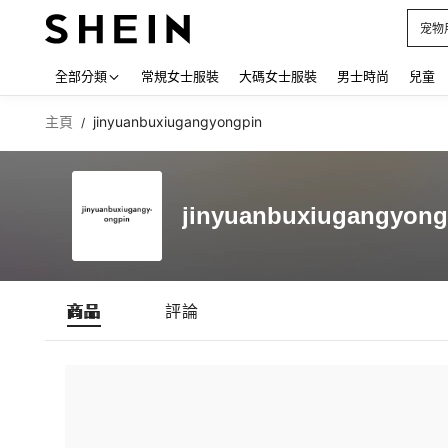
宠物
Use up
全部分類
常規女士服裝
大碼女士服裝
男士時尚
兒童
主頁
jinyuanbuxiugangyongpin
/
jinyuanbuxiugangyong
商品
評論