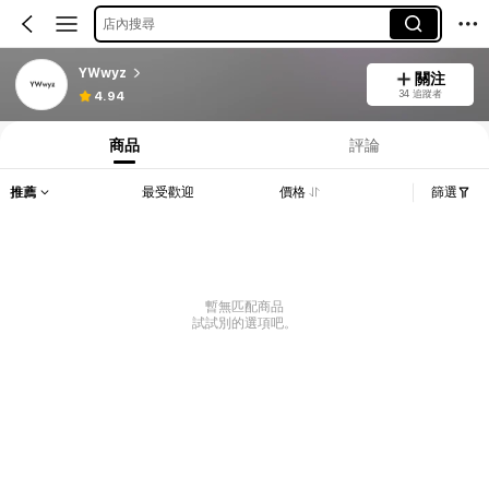
店內搜尋
YWwyz
關注
34 追蹤者
4.94
商品
評論
推薦
最受歡迎
價格
篩選
暫無匹配商品
試試別的選項吧。