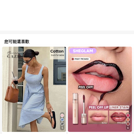
您可能還喜歡
5
6