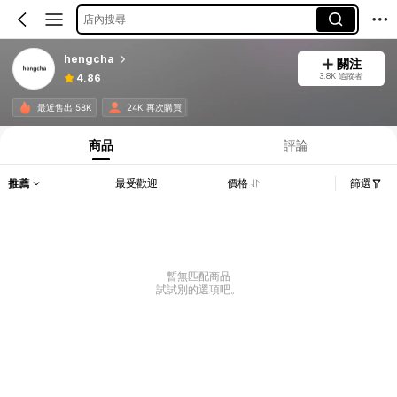
店內搜尋
hengcha
關注
3.8K 追蹤者
4.86
最近售出 58K
24K 再次購買
商品
評論
推薦
最受歡迎
價格
篩選
暫無匹配商品
試試別的選項吧。