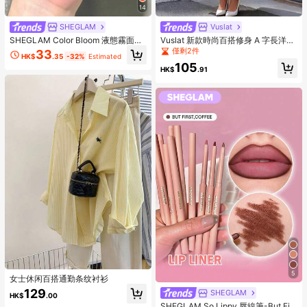
14
SHEGLAM
Vuslat
SHEGLAM Color Bloom 液態霧面腮
Vuslat 新款時尚百搭修身 A 字長洋
紅-Love Cake 品牌美妝化妝品 適合
裝，優雅純欲風無袖洋裝，適合度
僅剩2件
33
HK$
.35
-32%
Estimated
女士與女孩
假、約會、下午茶、通勤、辦公室、
105
日常穿著、派對、生日派對、返校季
HK$
.91
5
女士休闲百搭通勤条纹衬衫
129
SHEGLAM
HK$
.00
SHEGLAM So Lippy 唇線筆-But Firs