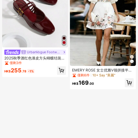
UrbanVogue Footwear
2025秋季酒红色漆皮方头蝴蝶结装饰
粗跟凉鞋，休闲通勤，芭蕾平底鞋
僅剩3件
255
EMERY ROSE 女士优雅V领拼接半透
HK$
.78
-1%
明花瓣袖印花收腰中长连衣裙，夏季
僅剩6件
10+ Say "美麗"
169
HK$
.00