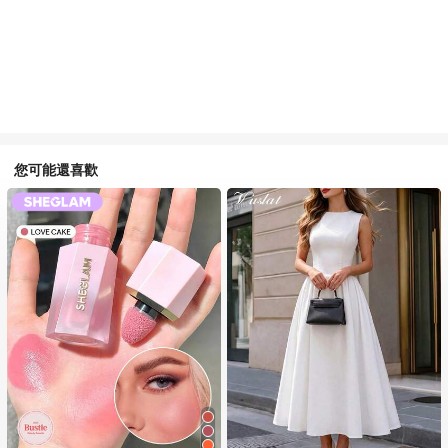
您可能還喜歡