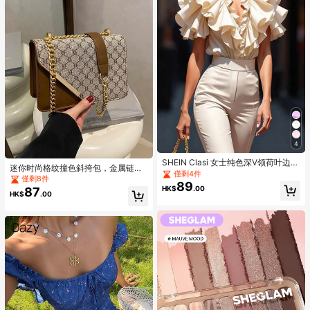
4
SHEIN Clasi 女士纯色深V领荷叶边时
迷你时尚格纹撞色斜挎包，金属链条
尚衬衫
僅剩4件
肩带方形钱包，适合购物
僅剩8件
89
HK$
.00
87
HK$
.00