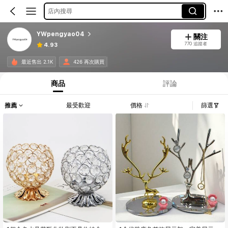
店內搜尋
YWpengyao04
關注
770 追蹤者
4.93
最近售出 2.1K
426 再次購買
商品
評論
推薦
最受歡迎
價格
篩選