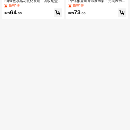
1個金色水晶花瓶化妝刷工具收納盒彩
1个优雅鹿角首饰展示架 - 完美展示耳
妝收藏盒
环（耳钉和耳坠）、手链和项链 | 时
僅剩1件
僅剩1件
尚的卧室桌面装饰，是节日送礼和特
64
73
殊场合的理想之选，以其质朴的魅力
HK$
.00
HK$
.00
和实用的收纳功能提升您的空间，是
珠宝爱好者和家居装饰爱好者的完美
之选