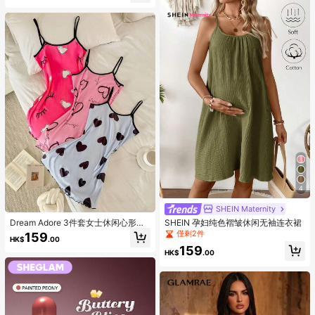
#3 熱銷榜 Top
在 女士襯衫和罩衫
僅剩5件
4
SHEIN Maternity
Dream Adore 3件套女士休闲心形印
SHEIN 孕妇纯色褶皱休闲无袖连衣裙
花吊带睡袍
僅剩2件
159
HK$
.00
159
HK$
.00