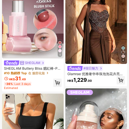
5
4
SHEGLAM
SHEGLAM Buttery Bliss 腮紅棒-Pai
#假日魅力
nted Peony 品牌美妝化妝品 適合女
#10 熱銷榜 Top
在 臉部化妝
Glamrae 优雅奢华串珠泡泡花卉亮片
士與女孩
31
拼接弹力针织泳衣面料褶皱美人鱼
1,229
HK$
.49
HK$
.00
裙，适合婚礼、派对、度假、盛会、
-36%
Last 3 days
晚礼服（厚实耐用）
Estimated