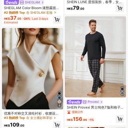
SHEIN LUNE 度假装扮，春季，女士
SHEGLAM
度假服饰，女士春季穿搭
79
SHEGLAM Color Bloom 液態霧面腮
HK$
.00
紅-Rose Ritual 品牌美妝化妝品 適合
#2 熱銷榜 Top
在 SHEGLAM 彩妝
女士與女孩
37
HK$
.05
-24%
Last 3 days
Estimated
Provexi
4
SHEIN Provexi 男士纯色T恤和格子
#3 熱銷榜 Top
在 女士襯衫和罩衫
印花长裤睡衣套装/家居服套装，舒适
僅剩2件
僅剩5件
优雅不对称交叉涤纶衬衫，收腰设
优雅的细节设计，秋冬服装
计，显瘦，适合办公室穿着，春夏皆
156
#3 熱銷榜 Top
#3 熱銷榜 Top
在 女士襯衫和罩衫
在 女士襯衫和罩衫
HK$
.96
-1%
宜。
僅剩5件
僅剩5件
109
HK$
.00