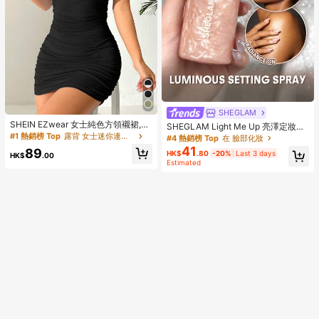
SHEGLAM
SHEIN EZwear 女士純色方領襯裙,打
SHEGLAM Light Me Up 亮澤定妝噴
褶無袖裙
霧 品牌美妝化妝品 適合女士與女孩
#1 熱銷榜 Top
露背 女士迷你連衣裙
#4 熱銷榜 Top
在 臉部化妝
41
89
HK$
.80
-20%
Last 3 days
HK$
.00
Estimated