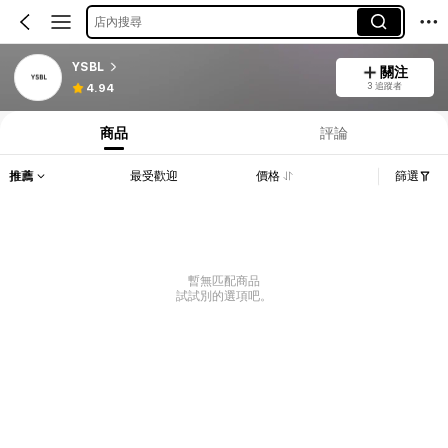
店內搜尋
YSBL
關注
3 追蹤者
4.94
商品
評論
推薦
最受歡迎
價格
篩選
暫無匹配商品
試試別的選項吧。