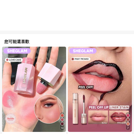
您可能還喜歡
14
7