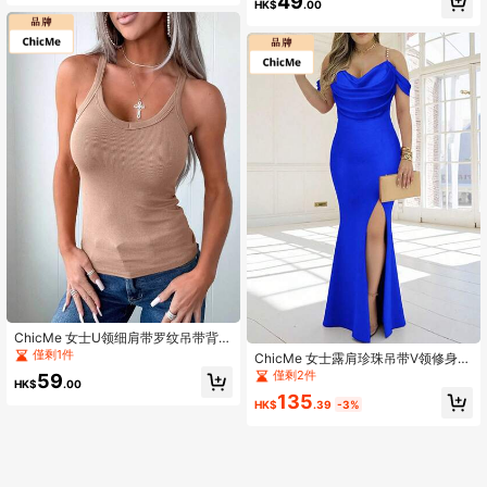
49
HK$
.00
ChicMe 女士U领细肩带罗纹吊带背
心，修身休闲百搭夏季上衣
僅剩1件
ChicMe 女士露肩珍珠吊带V领修身连
衣裙，优雅高开衩长款鸡尾酒会礼
僅剩2件
59
HK$
.00
服，夏季
135
HK$
.39
-3%