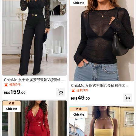
ChicMe 女士金属腰部装饰V领蕾丝拉
链露背长袖连体裤，高腰直筒修身连
僅剩1件
ChicMe 女款透視網紗長袖圓領套頭
体裤，适合约会和商务场合，黑色，
上衣，休閒性感夜店街頭風 Y2K
僅剩3件
159
春季优雅款
HK$
.00
49
HK$
.00