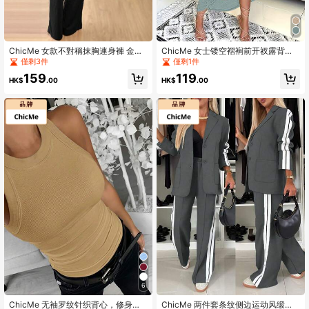
ChicMe 女款不對稱抹胸連身褲 金屬
ChicMe 女士镂空褶裥前开衩露背连
鈕扣裝飾 黑色優雅夏季款
衣裙，无袖A字纯色性感优雅连衣裙，
僅剩3件
僅剩1件
适合度假和夏季晚宴穿着
159
119
HK$
.00
HK$
.00
6
ChicMe 无袖罗纹针织背心，修身款
ChicMe 两件套条纹侧边运动风缎带