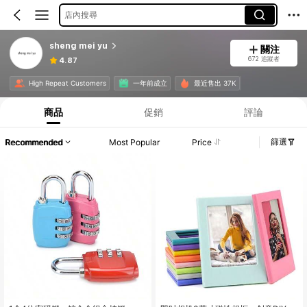
店內搜尋
sheng mei yu
關注
672 追蹤者
4.87
High Repeat Customers
一年前成立
最近售出 37K
商品
促銷
評論
篩選
Recommended
Most Popular
Price