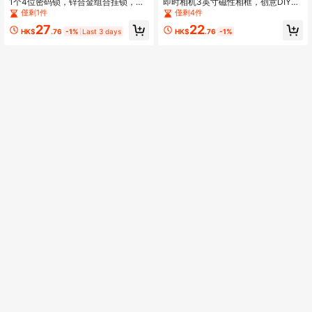
1个4位密码锁，锌合金组合挂锁，适
即时相机3英寸磁性相框，创意DIY多
用于门、健身房、抽屉、拉链、行李
功能组合展示架，多色磁性奇特小相
僅剩1件
僅剩4件
箱、橱柜，可重置礼品码
框，拼图组装相框展示，冰箱贴趣味
27
22
小相框，适用于迷你
HK$
.76
-1%
Last 3 days
HK$
.76
-1%