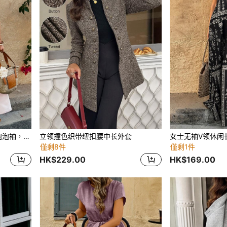
女士荷叶边喇叭长连衣裙，泡泡袖，夏季粉色，优雅
立领撞色织带纽扣腰中长外套
僅剩8件
僅剩1件
HK$229.00
HK$169.00