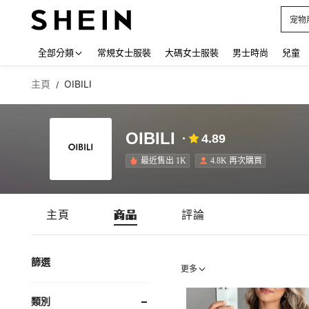
占卜
Use up
全部分類
常規女士服裝
大碼女士服裝
男士時尚
兒童
主頁
OIBILI
/
OIBILI
4.89
最近售出 1K
4.8K 再次購買
主頁
商品
評論
篩選
更多
類別