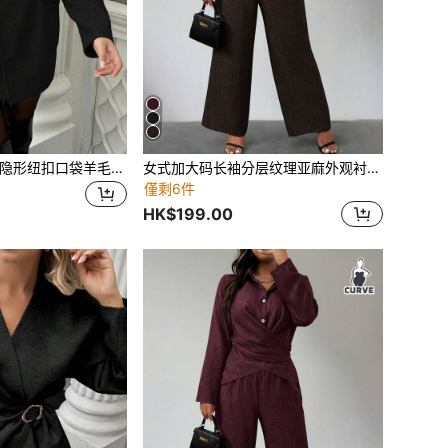
围巾披肩花卉雪纺隐形纽扣口袋羊毛大衣
女式加大码长袖分层纹理亚麻外观衬衫和裤子套装
僅剩6件
HK$199.00