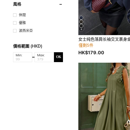
風格
休閒
優雅
4
波西米亞
僅剩5件
價格範圍 (HKD)
HK$179.00
Min:
Max:
OK