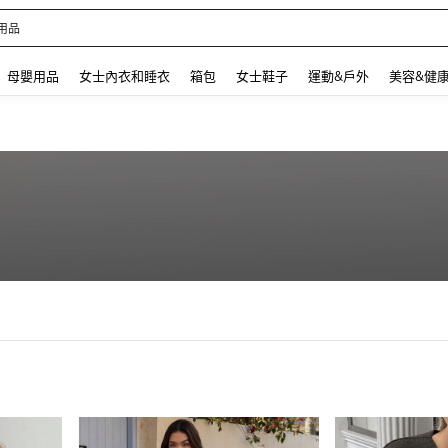
 and down arrow keys to navigate search 最近搜尋 and 搜索發現. Press Enter to se
母嬰用品
女士內衣和睡衣
箱包
女士鞋子
運動&戶外
美容&健