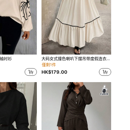
袖衬衫
大码女式撞色喇叭下摆吊带度假连衣裙，优雅夏季款
僅剩1件
HK$179.00