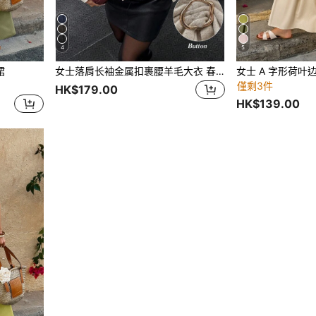
4
5
裙
女士落肩长袖金属扣裹腰羊毛大衣 春季款
女士 A 字形荷叶
僅剩3件
HK$179.00
HK$139.00