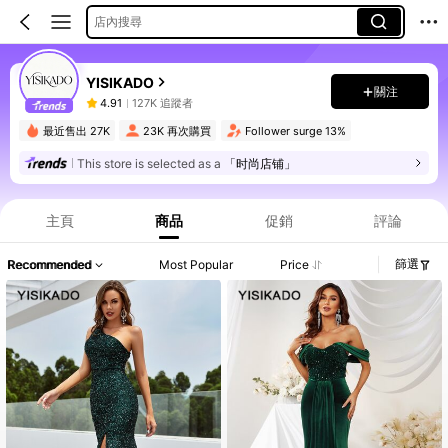
店內搜尋
YISIKADO
關注
4.91
127K 追蹤者
最近售出 27K
23K 再次購買
Follower surge 13%
This store is selected as a
「时尚店铺」
主頁
商品
促銷
評論
篩選
Recommended
Most Popular
Price