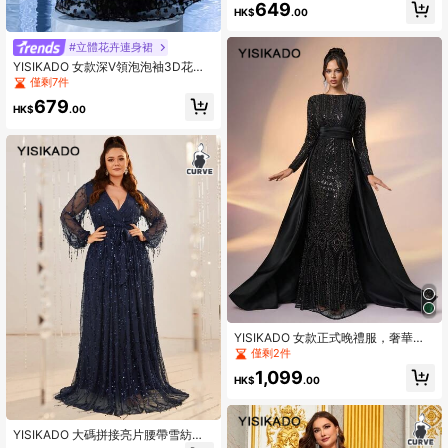
649
HK$
.00
#立體花卉連身裙
YISIKADO 女款深V領泡泡袖3D花朵
裝飾網紗黑色派對禮服，適用舞會、
僅剩7件
優雅正式晚宴、婚禮賓客禮服，春季
679
秋季晚餐穿搭
HK$
.00
YISIKADO 女款正式晚禮服，奢華優
雅亮片與緞面長袖洋裝，適合婚禮、
僅剩2件
黑色、春季派對、秋季
1,099
HK$
.00
YISIKADO 大碼拼接亮片腰帶雪紡連