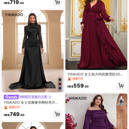
衣裙
719
HK$
.00
YISIKADO 女士加大码优雅雪纺3D立
体花卉蕾丝灯笼袖舞会礼服，V领婚礼
僅剩1件
宾客礼服派对礼服正式晚礼服，适合
559
情人节春季穿着
HK$
.00
#輕鬆打造魅力之夜
YISIKADO 女士优雅奢华网纱亮片高
领长袖缎面可拆卸披肩晚礼服婚礼黑
僅剩2件
色春季派对
749
HK$
.00