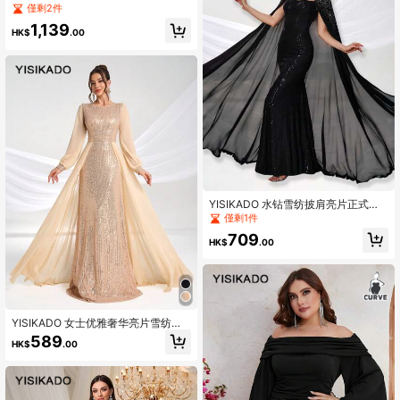
華優雅亮片與緞面拼接長袖洋裝，婚
僅剩2件
禮賓客禮服，適合春秋季
1,139
HK$
.00
YISIKADO 水钻雪纺披肩亮片正式宴
会晚礼服婚礼派对晚宴优雅女士礼服
僅剩1件
婚礼宾客礼服
709
HK$
.00
YISIKADO 女士优雅奢华亮片雪纺长
袖晚礼服，派对礼服，婚礼宾客礼
589
HK$
.00
服，春假正式礼服