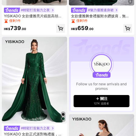
4
#輕鬆打造魅力之夜
#魅力優雅連身裙
YISIKADO 女款優雅亮片緞面高領長
女款優雅舞會禮服附水鑽披肩，無袖
袖披肩晚禮服，黑色正式舞會禮服，
正式晚禮服，魚尾裙擺，舞會派對禮
僅剩1件
僅剩1件
適合婚禮賓客、晚餐，春季與秋季穿
服，婚禮賓客、舞會宴會、畢業禮服
739
659
著
HK$
.00
HK$
.00
Follow us for new arrivals and
promos
關注
127K 追蹤者
#輕鬆打造魅力之夜
YISIKADO 女款正式派對晚禮服，奢