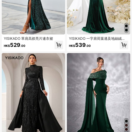
YISIKADO 單肩高衩亮片連衣裙
YISIKADO 一字肩荷葉邊及地絲絨舞
會連衣裙
529
539
HK$
.00
HK$
.00