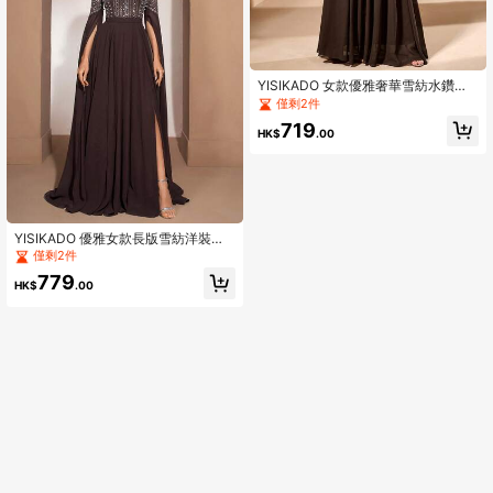
YISIKADO 女款優雅奢華雪紡水鑽抹
胸不對稱長袖高腰舞會禮服，適合派
僅剩2件
對與婚禮，秋季穿搭
719
HK$
.00
YISIKADO 優雅女款長版雪紡洋裝，V
領，超長袖，飾有水鑽與珍珠，喇叭
僅剩2件
裙襬，正式晚禮服婚禮派對
779
HK$
.00