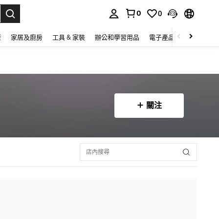
0
0
lect.
康
家居及廚房
工具 & 家裝
辦公和學習用品
電子產品
玩具
家
關注