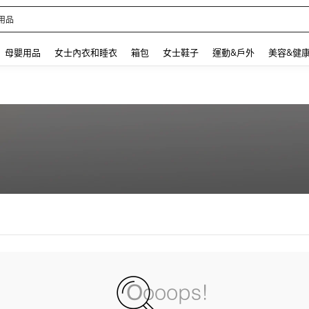
用品
 and down arrow keys to navigate search 最近搜尋 and 搜索發現. Press Enter to se
母嬰用品
女士內衣和睡衣
箱包
女士鞋子
運動&戶外
美容&健