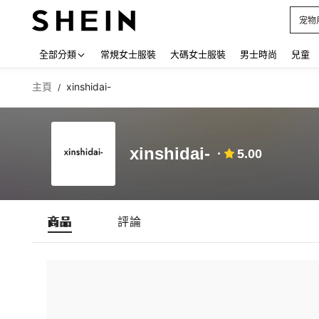
宠物
Use up
全部分類
常規女士服裝
大碼女士服裝
男士時尚
兒童
主頁
xinshidai-
/
xinshidai-
5.00
商品
評論