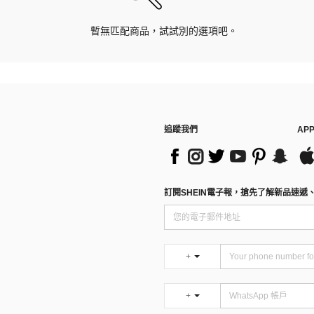
暫無匹配商品，試試別的選項吧。
追蹤我們
AP
訂閱SHEIN電子報，搶先了解新品速遞
+
+