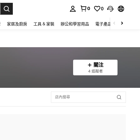
0
0
lect.
康
家居及廚房
工具 & 家裝
辦公和學習用品
電子產品
玩具
家
關注
4 追蹤者