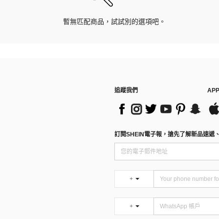
暫無匹配商品，試試別的選項吧。
追蹤我們
AP
訂閱SHEIN電子報，搶先了解新品速遞
+
+