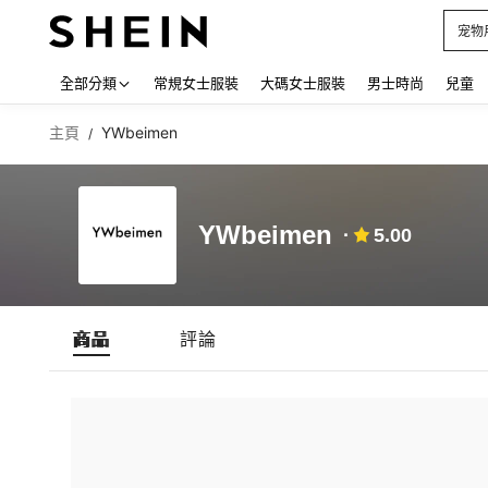
宠物
Use up
全部分類
常規女士服裝
大碼女士服裝
男士時尚
兒童
主頁
YWbeimen
/
YWbeimen
5.00
商品
評論