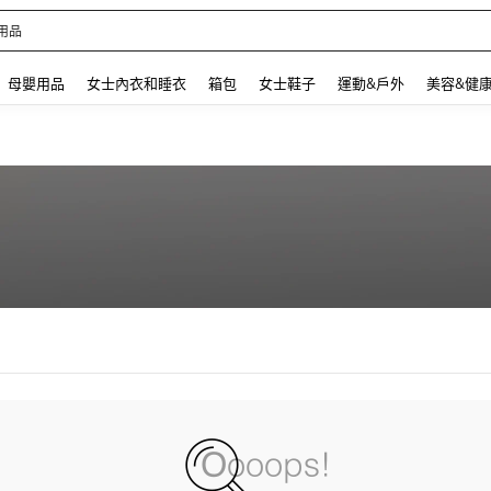
用品
 and down arrow keys to navigate search 最近搜尋 and 搜索發現. Press Enter to se
母嬰用品
女士內衣和睡衣
箱包
女士鞋子
運動&戶外
美容&健