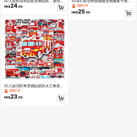
50入組奶茶杯貼紙塗鴉貼紙，適用於
50張幻影恐怖骷髏臉塗鴉圖案卡通動
24
吉他滑板玩具汽水瓶杠頭盔滑雪板筆
漫貼紙，可愛時尚，防水，適用於筆
僅剩1件
HK$
.00
記本手機殼冰箱門行李箱摩托車汽車
記本電腦、水壺、滑板、手機、學校
25
HK$
.00
DIY塗鴉貼紙，是完美的禮物
用品、開學用品等
50入組消防車塗鴉貼紙防水乙烯基筆
記本電腦美學剪貼簿貼紙，適用於成
僅剩1件
人萬聖節，感恩節和聖誕節禮物，水
23
HK$
.00
瓶、筆記本電腦、行李箱等