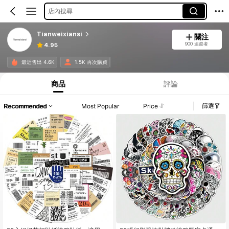
店內搜尋
Tianweixiansi
關注
900 追蹤者
4.95
最近售出 4.6K
1.5K 再次購買
商品
評論
篩選
Recommended
Most Popular
Price