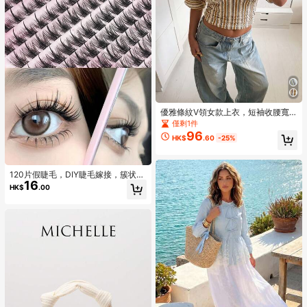
優雅條紋V領女款上衣，短袖收腰寬
鬆短版設計，適合休閒、日常與夏季
僅剩1件
度假穿著，棕色
96
HK$
.60
-25%
120片假睫毛，DIY睫毛嫁接，簇状假
16
睫毛，纤细单根睫毛，C/D卷度浓密8
HK$
.00
-13毫米蓬松睫毛簇，睫毛簇，单根
假睫毛，假睫毛