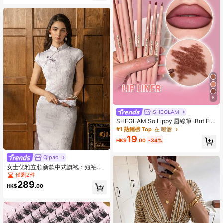
僅剩2件
5
SHEGLAM
SHEGLAM So Lippy 唇線筆-But Firs
t,Coffee 品牌美妝化妝品 適合女士與
#1 熱銷榜 Top
在 嘴唇
女孩
19
HK$
.00
-34%
Qipao
女士优雅立领新款中式旗袍：短袖，
时尚侧开衩 | 完美场合：正式活动、
僅剩2件
盛大晚宴、商务宴会、婚礼、高端夏
289
HK$
.00
季招待会