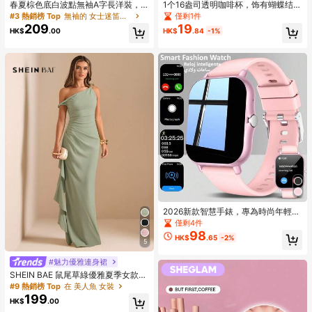
春夏棕色底白波點無袖A字長洋裝，
1个16盎司透明咖啡杯，饰有蝴蝶结图
極簡優雅風格，適合日常通勤與派對
案，配有竹制杯盖和吸管，大容量户
僅剩1件
#3 熱銷榜 Top
無袖的 女士迷笛連衣裙
穿著
外旅行便携饮料/果汁杯，适合夏季和
209
19
HK$
.00
HK$
.84
-1%
冬季使用，生日/节日派对礼物，圣诞
礼物，玻璃水瓶，杯子，冰咖啡杯，
可爱单品，伴娘礼物，玻璃杯，玻璃
罐，美观，女士礼物
2026新款智慧手錶，專為時尚年輕女
性、男性與情侶設計，支援無線通
僅剩4件
話、音樂控制，相容 Android/iOS 手
98
HK$
.65
-2%
機，派對、新年、情人節、復活節、
5
穆斯林新年及節日的理想禮物
#魅力優雅連身裙
#9 熱銷榜 Top
在 美人魚 女裝
僅剩2件
SHEIN BAE 鼠尾草綠優雅夏季女款用
餐禮服，斜肩扭結抹胸百褶高開衩荷
#9 熱銷榜 Top
#9 熱銷榜 Top
在 美人魚 女裝
在 美人魚 女裝
葉邊裹身長款伴娘派對洋裝
199
僅剩2件
僅剩2件
HK$
.00
#9 熱銷榜 Top
在 美人魚 女裝