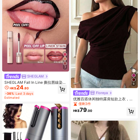
7
SHEGLAM
SHEGLAM Fall In Line 撕拉唇線染色
6
24
筆-Pinky Promise 品牌美妝化妝品
HK$
.80
適合女士與女孩
Floreya
-36%
Last 3 days
Estimated
优雅百搭休闲独特露肩短款上衣，性
感斜肩修身短款上衣，夏季必备
僅剩3件
79
HK$
.00