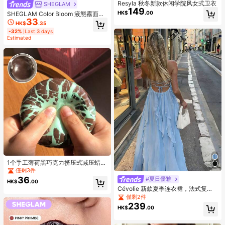
Resyla 秋冬新款休闲学院风女式卫衣
SHEGLAM
149
HK$
.00
SHEGLAM Color Bloom 液態霧面腮
33
紅-Love Cake 品牌美妝化妝品 適合
HK$
.35
女士與女孩
-32%
Last 3 days
Estimated
1个手工薄荷黑巧克力挤压式减压蜡
球，挤压时口感酥脆，男女皆宜，是
僅剩3件
派对礼品或礼物的完美之选，适合14
36
#夏日優雅
HK$
.00
岁以上人群的解压玩具，节日、生
Cévolie 新款夏季连衣裙，法式复古
日、愚人节、圣诞节礼物 - 成人礼物
露背性感连衣裙，冰山蓝性感露背吊
僅剩2件
带连衣裙，适合海岛度假，休闲宽松
239
HK$
.00
优雅雪纺连衣裙，适合度假、海滩漫
步、派对、夏季庆典、郊游等场合。