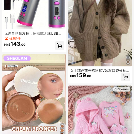
无绳自动卷发棒，便携式无线USB充
电自动旋转陶瓷卷发棒，美发造型工
僅剩1件
具
143
HK$
.00
女士纯色前开襟纽扣V领双口袋长袖
159
针织开衫休闲款
HK$
.00
0-3 Years