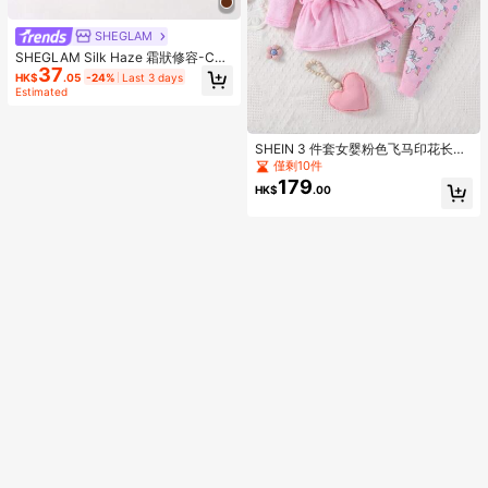
SHEGLAM
SHEGLAM Silk Haze 霜狀修容-Car
37
amel 品牌美妝化妝品 適合女士與女
HK$
.05
-24%
Last 3 days
孩
Estimated
SHEIN 3 件套女婴粉色飞马印花长袖
衬衫、裤子和连帽长袍舒适家居服
僅剩10件
179
HK$
.00