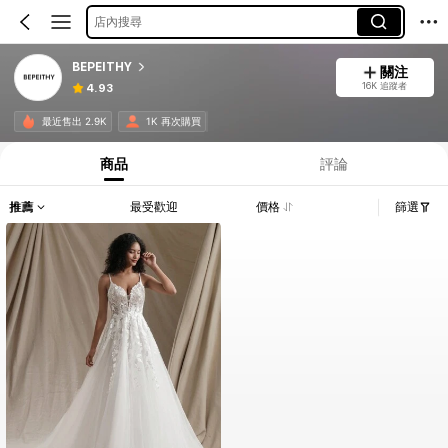
店內搜尋
BEPEITHY
關注
16K 追蹤者
4.93
最近售出 2.9K
1K 再次購買
商品
評論
推薦
最受歡迎
價格
篩選