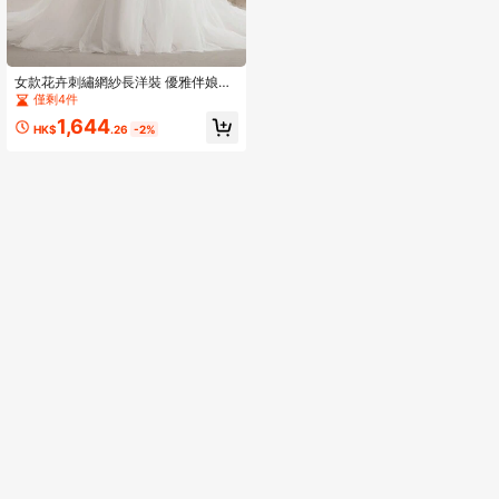
女款花卉刺繡網紗長洋裝 優雅伴娘禮
服 婚禮新娘禮服 春秋款
僅剩4件
1,644
HK$
.26
-2%