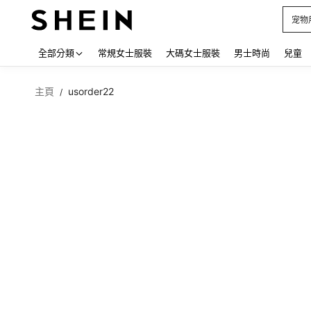
占卜
Use up
全部分類
常規女士服裝
大碼女士服裝
男士時尚
兒童
主頁
usorder22
/