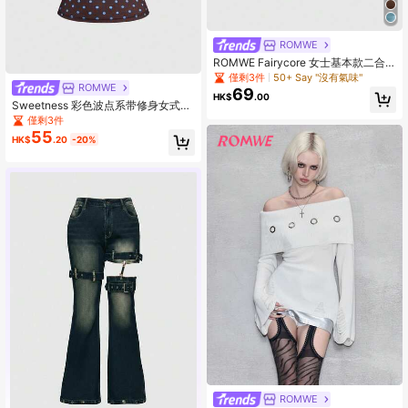
ROMWE
ROMWE Fairycore 女士基本款二合
一蕾丝边吊带褶皱吊带衫
僅剩3件
50+ Say "沒有氣味"
ROMWE
69
HK$
.00
Sweetness 彩色波点系带修身女式背
心
僅剩3件
55
HK$
.20
-20%
ROMWE