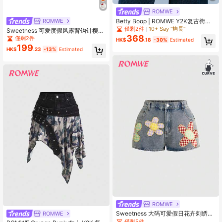
ROMWE
Betty Boop | ROMWE Y2K复古街头
ROMWE
风 Betty联名款 Angel Demon 宽松低
僅剩2件
10+ Say "夠長"
Sweetness 可爱度假风露背钩针樱桃
腰牛仔裤
368
层叠蛋糕迷你裙针织两件套
僅剩2件
HK$
.18
-30%
Estimated
199
HK$
.23
-13%
Estimated
ROMWE
Sweetness 大码可爱假日花卉刺绣休
ROMWE
闲紧身牛仔超短裤
僅剩5件