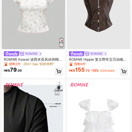
ROMWE
ROMWE
ROMWE Kawaii 波西米亚风休闲蝴蝶
ROMWE Hippie 复古野性宝贝动物印
结 T 恤，带松紧带，碎花图案，适合
花和蛇纹网眼拼接PU露脐上衣，适合
僅剩3件
200+ Say "好的布料"
僅剩4件
女性、学校
音乐节
79
155
HK$
.00
HK$
.73
-13%
Estimated