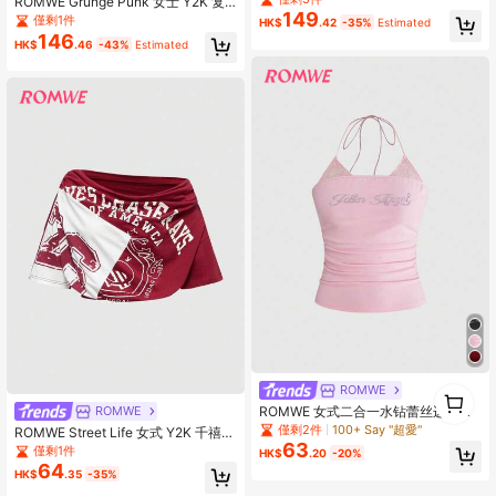
ROMWE Grunge Punk 女士 Y2K 复
149
古做旧不对称下摆迷彩拼接牛仔迷你
僅剩1件
HK$
.42
-35%
Estimated
裙
146
HK$
.46
-43%
Estimated
1
ROMWE
0
ROMWE 女式二合一水钻蕾丝边挂脖
ROMWE
抽绳背心
僅剩2件
100+ Say "超愛"
ROMWE Street Life 女式 Y2K 千禧年
63
复古拼布印花休闲运动性感短款露肩
僅剩1件
HK$
.20
-20%
上衣
64
HK$
.35
-35%