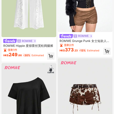
ROMWE
ROMWE Grunge Punk 女士短款人造
ROMWE
毛皮拼接 PU 皮夹克，修身版型
僅剩2件
ROMWE Hippie 度假蕾丝宽松阔腿裤
373
僅剩1件
HK$
.23
-13%
Estimated
249
HK$
.86
-30%
Estimated