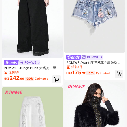
ROMWE
ROMWE Avant 度假风花卉串珠刺绣
ROMWE
水洗低腰毛边牛仔短裤
僅剩4件
ROMWE Grunge Punk 大码复古黑色
175
百搭宽松朋克腰带修身牛仔裤
僅剩1件
HK$
.52
-35%
Estimated
242
HK$
.99
-39%
Estimated