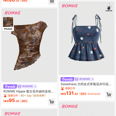
HK$
.35
-35%
ROMWE
Sweetness 大码女式草莓花卉印花荷
ROMWE
叶边牛仔吊带背心
僅剩2件
ROMWE Hippie 復古花卉絨布染色女
131
HK$
.54
-30%
Estimated
式半透明網眼斜肩束腰上衣
僅剩3件
40+ Say "好的布料"
95
HK$
.20
-20%