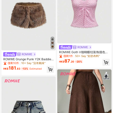
ROMWE
ROMWE Goth V领蝴蝶结装饰撞色波
ROMWE
点女士修身百搭T恤
僅剩1件
50+ Say "好的布料"
ROMWE Grunge Punk Y2K Baddie
87
HK$
.20
-20%
人造毛皮超低腰迷你短裤
僅剩10件
10+ Say "沒有氣味"
181
HK$
.83
-13%
Estimated