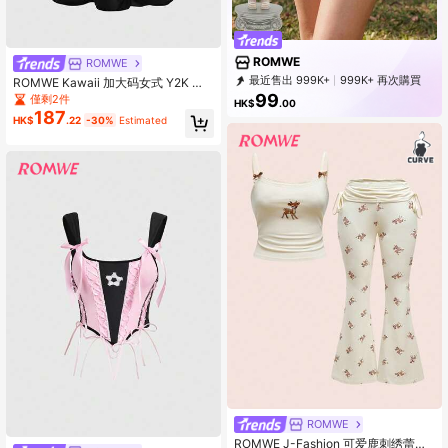
ROMWE
ROMWE
最近售出 999K+
999K+ 再次購買
ROMWE Kawaii 加大码女式 Y2K 泡
4.2M Followers
泡女孩休闲百搭性感女孩蝴蝶结装饰
99
僅剩2件
HK$
.00
黑色中长荷叶边半身裙
187
HK$
.22
-30%
Estimated
ROMWE
ROMWE J-Fashion 可爱鹿刺绣蕾丝