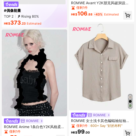
ROMWE Avant Y2K朋克风破洞设计
收腰喇叭袖金属孔眼装饰露肩毛衣
僅剩1件
#偶像能量
106
HK$
.88
-43%
Estimated
TOP 2
Rising 80%
373
HK$
.23
Estimated
ROMWE
ROMWE 女士浅卡其色蝙蝠袖短袖休
ROMWE
闲宽松衬衫，学校
僅剩1件
600+ Say "好的布料"
ROMWE Anime 1条白色Y2K风格柔软
99
可爱骨头形状围巾，独特亚文化3D装
僅剩1件
HK$
.00
饰围巾，适合学院风、街头风、休闲