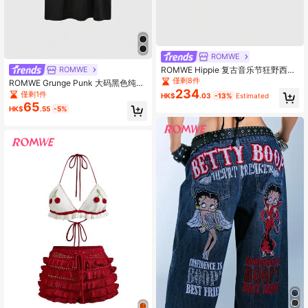
ROMWE
ROMWE Hippie 复古音乐节狂野西部
ROMWE
牛仔女郎动物纹麂皮短裤，配腰带和
僅剩8件
ROMWE Grunge Punk 大码黑色纯色
系带
234
不对称肩T恤上衣，朋克街头性感风格
僅剩1件
HK$
.03
-13%
Estimated
65
HK$
.55
-5%