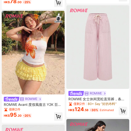
78
HK$
.00
-25%
风、摄影等场合。
ROMWE
ROMWE 女士休闲宽松直筒裤，条纹
ROMWE
系腰亚麻长裤，适合居家、日常穿着
僅剩2件
80+ Say "好的布料"
ROMWE Avant 度假風復古 Y2K 百合
和上学
124
花花卉圖案 2 合 1 大尺碼掛脖上衣
僅剩2件
HK$
.58
-30%
Estimated
95
HK$
.20
-20%