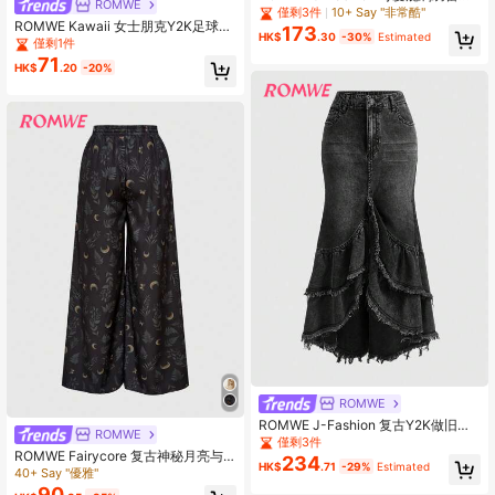
ROMWE
上衣搭配鹿印花喇叭裤
僅剩3件
10+ Say "非常酷"
ROMWE Kawaii 女士朋克Y2K足球印
173
HK$
.30
-30%
Estimated
花系带上衣
僅剩1件
71
HK$
.20
-20%
ROMWE
ROMWE J-Fashion 复古Y2K做旧水
ROMWE
洗牛仔鱼尾荷叶边下摆长裙
僅剩3件
ROMWE Fairycore 复古神秘月亮与
234
HK$
.71
-29%
Estimated
植物印花宽松阔腿裤
40+ Say "優雅"
90