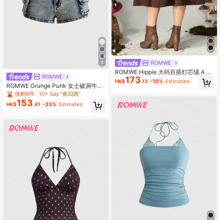
ROMWE
4
ROMWE Hippie 大码百搭灯芯绒 A 字
ROMWE
173
裙
HK$
.13
-13%
Estimated
ROMWE Grunge Punk 女士破洞牛仔
低腰迷你短裤，朋克街头风
僅剩6件
10+ Say "會回購"
153
HK$
.41
-33%
Estimated