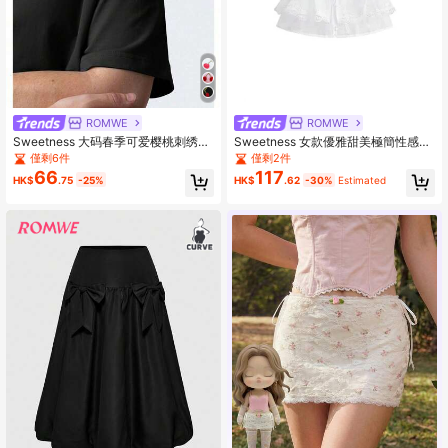
ROMWE
ROMWE
Sweetness 大码春季可爱樱桃刺绣柔
Sweetness 女款優雅甜美極簡性感珍
软三角杯泳衣罩衫针织上衣，适合海
珠雪紡蕾絲上衣
僅剩6件
僅剩2件
滩度假
66
117
HK$
.75
-25%
HK$
.62
-30%
Estimated