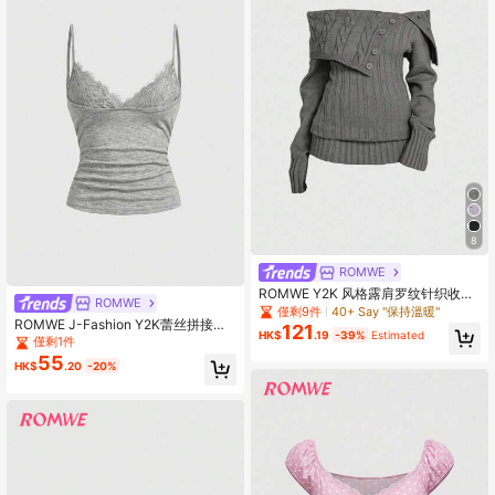
8
ROMWE
ROMWE Y2K 风格露肩罗纹针织收腰
ROMWE
毛衣
僅剩9件
40+ Say "保持溫暖"
ROMWE J-Fashion Y2K蕾丝拼接性
121
HK$
.19
-39%
Estimated
感吊带背心
僅剩1件
55
HK$
.20
-20%