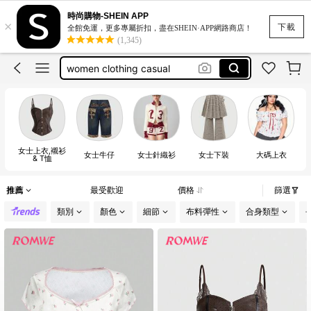
bikini
時尚購物-SHEIN APP
×
motf
下載
全館免運，更多專屬折扣，盡在SHEIN·APP網路商店！
(1,345)
romwe
women clothing casual
white dress for women
bikini
motf
女士上衣,襯衫
女士牛仔
女士針織衫
女士下裝
大碼上衣
& T恤
推薦
最受歡迎
價格
篩選
類別
顏色
細節
布料彈性
合身類型