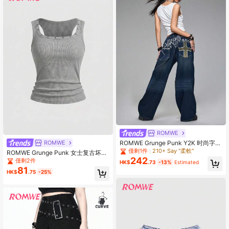
ROMWE
ROMWE Grunge Punk Y2K 时尚字母
ROMWE
十字刺绣做旧宽松超低腰阔腿女式牛
僅剩1件
210+ Say "柔軟"
ROMWE Grunge Punk 女士复古坏女
仔裤
242
孩男女通用街头风五角星铆钉背心
僅剩2件
HK$
.73
-13%
Estimated
81
HK$
.75
-25%