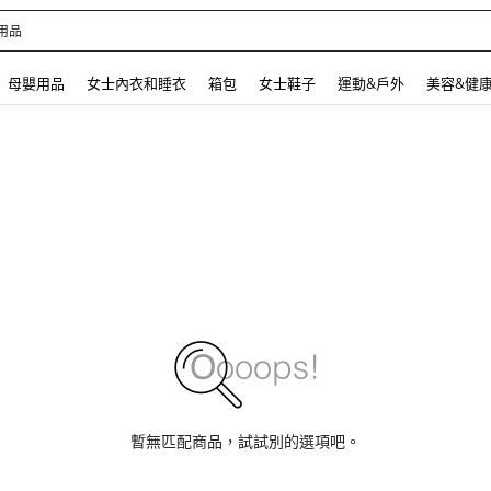
 and down arrow keys to navigate search 最近搜尋 and 搜索發現. Press Enter to se
母嬰用品
女士內衣和睡衣
箱包
女士鞋子
運動&戶外
美容&健
暫無匹配商品，試試別的選項吧。