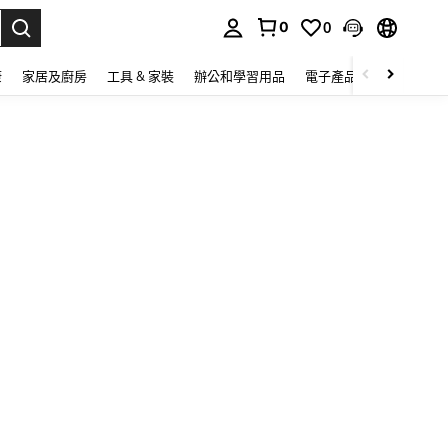
0
0
lect.
康
家居及廚房
工具 & 家裝
辦公和學習用品
電子產品
玩具
家