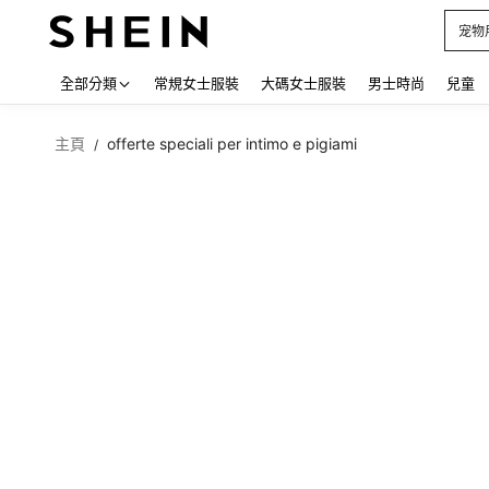
占卜
Use up
全部分類
常規女士服裝
大碼女士服裝
男士時尚
兒童
主頁
offerte speciali per intimo e pigiami
/