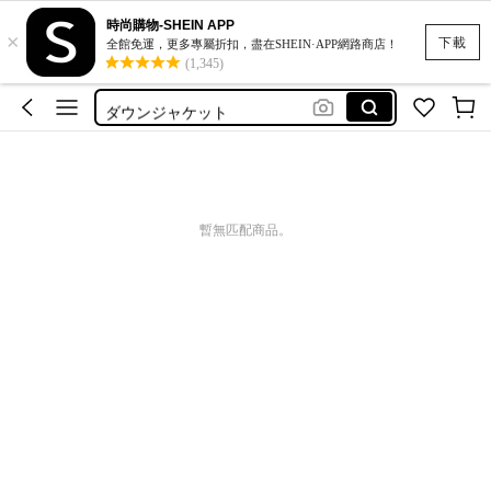
jacket for men
時尚購物-SHEIN APP
×
romwe
下載
全館免運，更多專屬折扣，盡在SHEIN·APP網路商店！
(1,345)
áo khoác nam
ダウンジャケット
セットアップ メンズ
jacket for men
romwe
暫無匹配商品。