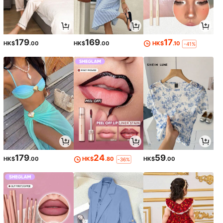
179
169
17
HK$
.00
HK$
.00
HK$
.10
-41%
179
24
59
HK$
.00
HK$
.80
HK$
.00
-36%