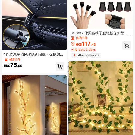
8/16/32 件黑色椅子腿地板保护垫，
家具毡垫硅胶套，适用于椅子，防滑
僅剩5件
底部家具腿脚轮硬木地板，避免刮擦
117
HK$
.43
并减少噪音
-1%
Last 2 days
1件装汽车挡风玻璃遮阳罩 - 保护您的
1
other sellers
汽车内饰免受夏季阳光照射 - 挡风玻
僅剩1件
璃保护罩和遮阳板配件
75
HK$
.00