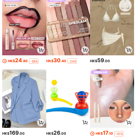
24
30
59
HK$
.80
HK$
.40
HK$
.00
-36%
-24%
169
26
17
HK$
.00
HK$
.00
HK$
.10
-41%