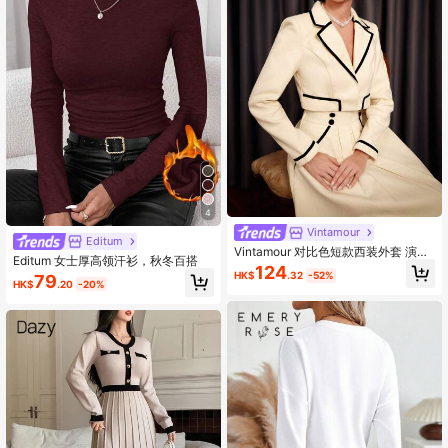
4
Vintamour
Editum
Vintamour 对比色短款西装外套 演唱
Editum 女士厚高领汗衫，秋冬百搭
会复古服装 冬季女装 冬季女装外套
124
HK$
.32
-52%
79
复古时尚 秋装 教师服装
HK$
.20
-20%