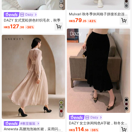
Mulvari 秋冬季休闲格子拼接长款连
Dazy
帽衫，长袖上衣
79
DAZY 女式宽松拼色针织毛衣，秋季
HK$
.25
-43%
127
HK$
.36
-36%
7
Dazy
DAZY 女士休闲纯色A字裙，秋冬女装
#教堂服裝
裙
114
Anewsta 高腰泡泡袖长裙，采用闪亮
HK$
.56
-36%