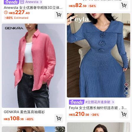
Anewsta
休闲学院风连衣裙
82
HK$
.59
-54%
Anewsta 女士优雅奢华精致3D立体
227
花卉刺绣修身连衣裙，端庄迷人，适
HK$
.40
合秋季、冬季、外出、正式场合、派
-40%
Estimated
对、时尚、新年、圣诞节、工作、毕
业典礼、婚礼等场合。
#立體花卉連身裙
Feyla 女士优雅长袖针织连衣裙，3D
花卉伞形图案，秋季
GENKIRA 素色落肩袖襯衫
210
HK$
.56
-36%
108
HK$
.16
-40%