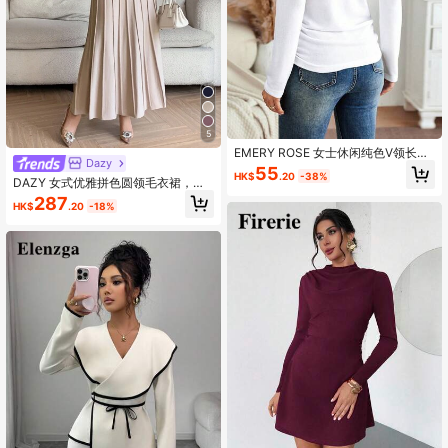
5
EMERY ROSE 女士休闲纯色V领长袖
Dazy
百搭T恤
55
HK$
.20
-38%
DAZY 女式优雅拼色圆领毛衣裙，秋
季
287
HK$
.20
-18%