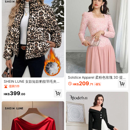
Solstice Apparel 柔粉色玫瑰 3D 提
花方領長袖洋裝，收腰拼接飄逸中長
SHEIN LUNE 女款短款豹纹羽毛夹
209
HK$
.71
-8%
裙仙女派對禮服
克，轻盈保暖
僅剩1件
399
HK$
.00