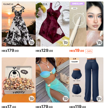
179
129
19
HK$
.00
HK$
.00
HK$
.00
-34%
17
179
119
HK$
.00
HK$
.00
HK$
.00