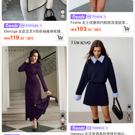
Firerie
Firerie 女士优雅简约精致浪漫甜美日
Elenzga
常通勤婚礼派对音乐节节日褶皱 A 字
103
HK$
.20
-26%
迷你连衣裙，红色长袖
Elenzga 女款交叉V領長袖修身收腰拼
接撞色優雅襯衫
119
HK$
.20
-20%
4
Hanevo
4
Hanevo 女式有领条纹拼接长袖运动