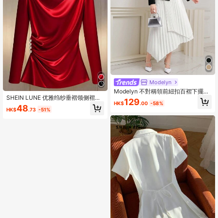
Modelyn
Modelyn 不對稱領前紐扣百褶下擺洋
SHEIN LUNE 优雅绉纱垂褶领侧褶装
裝
129
HK$
.00
-58%
饰纽扣长袖女式 T 恤
48
HK$
.73
-51%