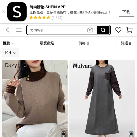
時尚購物-SHEIN APP
×
bikini
下載
全館免運，更多專屬折扣，盡在SHEIN·APP網路商店！
(1,345)
motf
romwe
women clothing casual
推薦
最受歡迎
價格
篩選
white dress for women
尺寸
bikini
motf