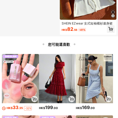
SHEIN EZwear 女式短袖襯衫連身裙
82
HK$
.56
-41%
您可能還喜歡
33
199
169
HK$
.35
HK$
.00
HK$
.00
-32%