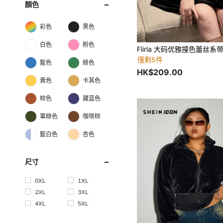
顏色
彩色
黑色
白色
粉色
Flirla 大码优雅撞色蕾丝系
僅剩5件
藍色
綠色
HK$209.00
黃色
卡其色
棕色
藏蓝色
軍綠色
咖啡棕
藍白色
杏色
尺寸
0XL
1XL
2XL
3XL
4XL
5XL