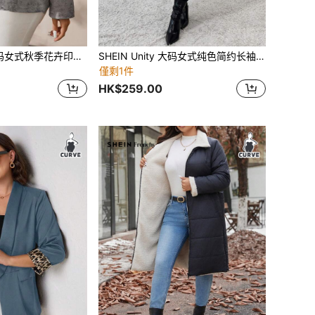
EMERY ROSE 大码女式秋季花卉印花缺口领长袖金属双排扣优雅西装外套
SHEIN Unity 大码女式纯色简约长袖针织外套，休闲装
僅剩1件
HK$259.00