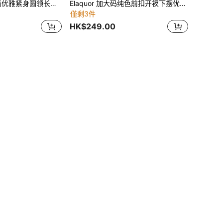
Modelyn 全新时尚优雅紧身圆领长袖连衣裙
Elaquor 加大码纯色前扣开衩下摆优雅长袖连衣裙 女士奶油色连衣裙 加大码米色连衣裙 女士中性色连衣裙 女士教堂连衣裙 女士米色连衣裙
僅剩3件
HK$249.00