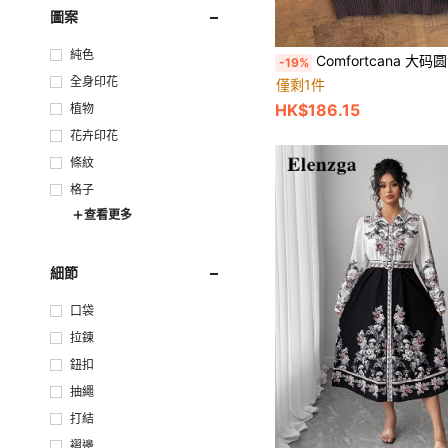
圖案
純色
Comfortcana 大码圆领长袖条纹简约休闲宽
-19%
全身印花
僅剩1件
HK$186.15
植物
花卉印花
條紋
格子
查看更多
細節
口袋
拉鍊
鈕扣
抽繩
打結
褶邊