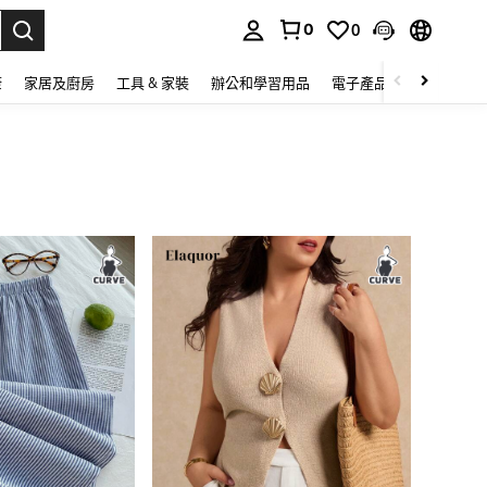
0
0
lect.
康
家居及廚房
工具 & 家裝
辦公和學習用品
電子產品
玩具
家