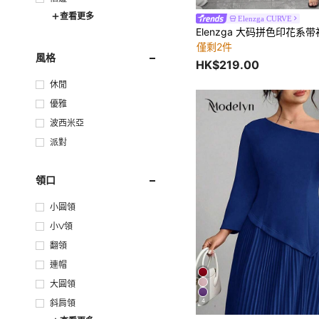
查看更多
Elenzga CURVE
Elenzga 大码拼色印花系
僅剩2件
風格
HK$219.00
休閒
優雅
波西米亞
派對
領口
小圓領
小V領
翻領
連帽
大圓領
4
斜肩領