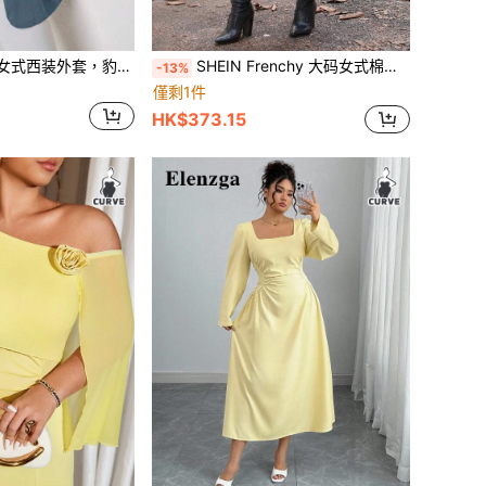
SHEIN Clasi 大码女式西装外套，豹纹撞色袖口，优雅适合秋冬季日常、商务和通勤穿着
SHEIN Frenchy 大码女式棉质长款拉链领长袖口袋休闲夹克，冬季保暖
-13%
僅剩1件
HK$373.15