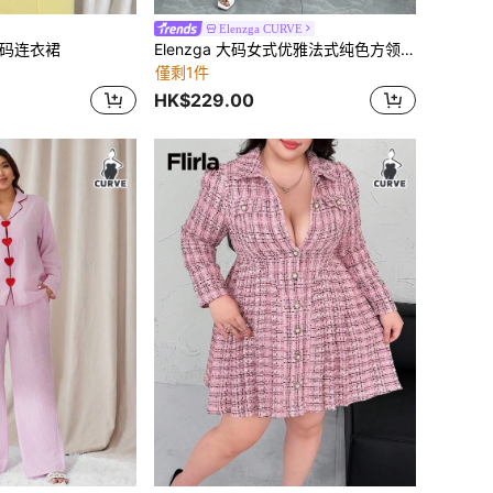
Elenzga CURVE
节大码连衣裙
Elenzga 大码女式优雅法式纯色方领收腰长袖中长连衣裙，适合办公室、通勤、休闲、度假、下午茶、派对
僅剩1件
HK$229.00