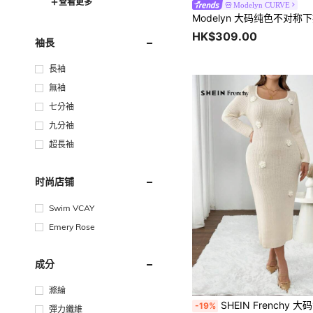
查看更多
Modelyn CURVE
HK$309.00
袖長
長袖
無袖
七分袖
九分袖
超長袖
时尚店铺
Swim VCAY
Emery Rose
成分
滌綸
SHEIN Frenchy 大码女式 3D 玫瑰贴花
-19%
彈力纖維