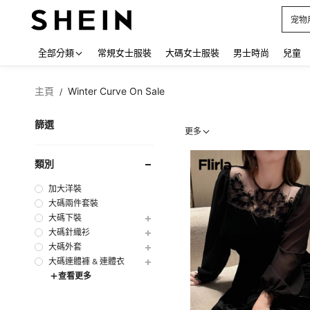
占卜
Use up
全部分類
常規女士服裝
大碼女士服裝
男士時尚
兒童
主頁
Winter Curve On Sale
/
篩選
更多
類別
加大洋裝
大碼兩件套裝
大碼下裝
大碼針織衫
大碼外套
大碼連體褲 & 連體衣
查看更多