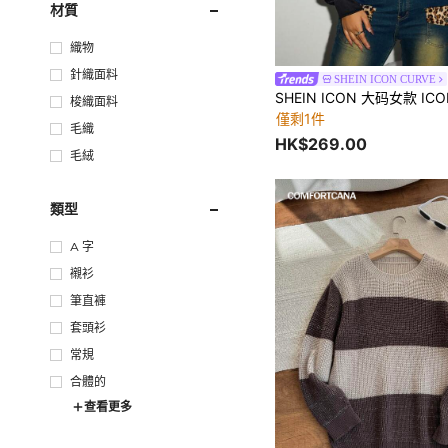
材質
織物
針織面料
SHEIN ICON CURVE
梭織面料
僅剩1件
毛織
HK$269.00
毛絨
類型
A 字
襯衫
筆直褲
套頭衫
常規
合體的
查看更多