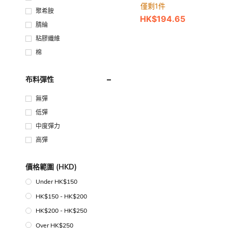
僅剩1件
聚希胺
HK$194.65
腈綸
粘膠纖維
棉
布料彈性
無彈
低彈
中度彈力
高彈
價格範圍 (HKD)
Under HK$150
HK$150 - HK$200
HK$200 - HK$250
Over HK$250