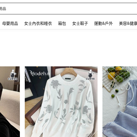
 and down arrow keys to navigate search 最近搜尋 and 搜索發現. Press Enter to se
母嬰用品
女士內衣和睡衣
箱包
女士鞋子
運動&戶外
美容&健