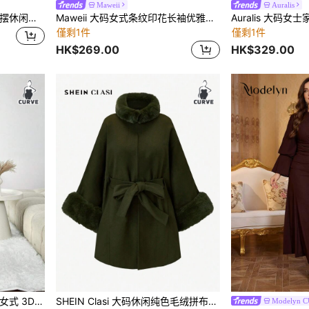
Maweii
Auralis
Modelyn 大码纯色不对称下摆休闲长袖百褶夏季连衣裙
Maweii 大码女式条纹印花长袖优雅连衣裙
僅剩1件
僅剩1件
HK$269.00
HK$329.00
白色连衣裙，适合冬季
SHEIN Clasi 大码休闲纯色毛绒拼布夹克，秋冬
Modelyn 