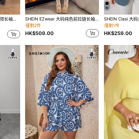
松套头毛衣，秋冬
SHEIN EZwear 大码纯色前拉链长袖口袋简约休闲连帽棉服外套，秋冬
僅剩2件
僅剩1件
HK$509.00
HK$259.00