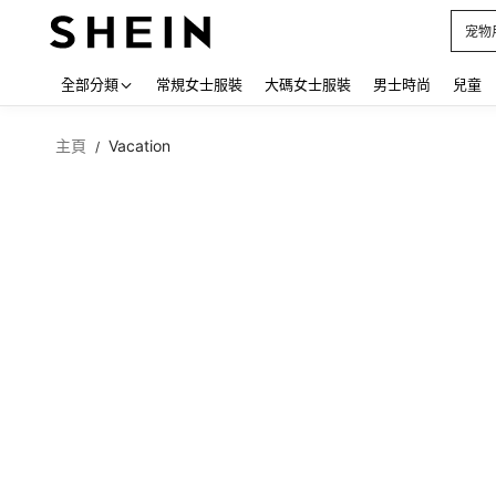
占卜
Use up
全部分類
常規女士服裝
大碼女士服裝
男士時尚
兒童
主頁
Vacation
/