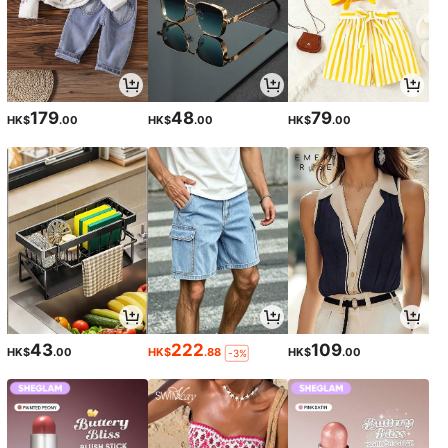
179
48
79
HK$
.00
HK$
.00
HK$
.00
43
222
109
HK$
.00
HK$
.88
HK$
.00
-3%