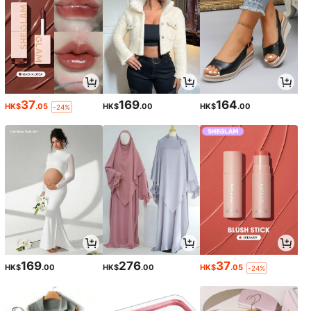
37
169
164
HK$
.05
HK$
.00
HK$
.00
-24%
169
276
37
HK$
.00
HK$
.00
HK$
.05
-24%