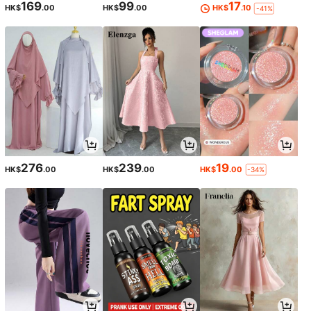
169
99
17
HK$
.00
HK$
.00
HK$
.10
-41%
276
239
19
HK$
.00
HK$
.00
HK$
.00
-34%