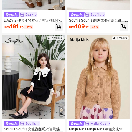
Dazy
Souflis
DAZY 2 件套年轻女孩连帽无袖背心
Souflis Souflis 刺绣优雅针织长袖上
和宽松长裤针织套装秋冬
衣和裙子两件套，适合居家、外出和
191
109
HK$
.20
-17%
HK$
.12
-48%
聚会
4-7 Years
4-7 Years
Souflis
Maija Kids
Souflis Souflis 女童翻领毛衣裙蝴蝶
Maija Kids Maija Kids 年轻女孩休闲