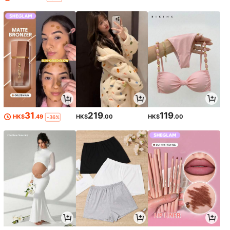
31
219
119
HK$
.49
HK$
.00
HK$
.00
-36%