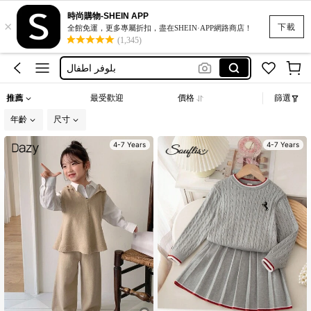
طقم صوف بناتي
時尚購物-SHEIN APP
×
طقم صوف 7 سنوات
下載
全館免運，更多專屬折扣，盡在SHEIN·APP網路商店！
(1,345)
بلوفر اطفال
キッズ セーター
knitwear kids
推薦
最受歡迎
價格
篩選
طقم صوف بناتي
年齡
尺寸
طقم صوف 7 سنوات
4-7 Years
4-7 Years