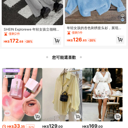
年轻女孩的杏色刺绣套头衫，展现儿
SHEIN Explorewe 年轻女孩立领蝴蝶
童无忧无虑的精神，温暖时尚，宽松
僅剩1件
结刺绣撞色插肩袖毛衣和直筒裤两件
僅剩2件
的廓形，可作为内层或外层穿着，适
套
126
172
合各种场合，如学校活动、家庭聚会
HK$
.65
-20%
HK$
.68
-28%
和户外活动，非常适合万圣节
您可能還喜歡
33
129
169
HK$
.35
HK$
.00
HK$
.00
-32%