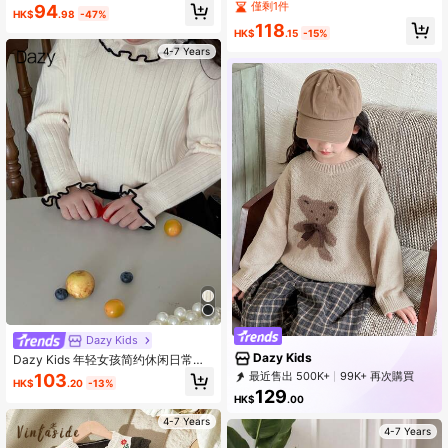
结装饰长袖针织连衣裙学院风适合日
卡其色单排扣长袖修身开衫，秋冬
僅剩1件
94
HK$
.98
-47%
常穿着外出度假聚会可作为礼物
118
HK$
.15
-15%
4-7 Years
Dazy Kids
Dazy Kids
Dazy Kids 年轻女孩简约休闲日常长
袖毛衣
最近售出 500K+
99K+ 再次購買
103
HK$
.20
-13%
160K Followers
129
HK$
.00
4-7 Years
4-7 Years