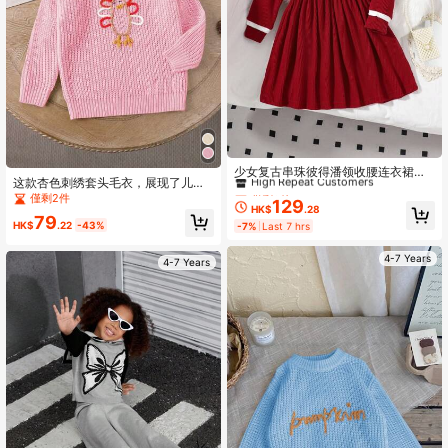
僅剩3件
High Repeat Customers
少女复古串珠彼得潘领收腰连衣裙，
这款杏色刺绣套头毛衣，展现了儿童
秋冬
僅剩3件
僅剩3件
的可爱个性，既保暖又时尚，宽松的
僅剩2件
129
High Repeat Customers
High Repeat Customers
版型，室内外皆可穿着，适合学校活
HK$
.28
79
僅剩3件
动、家庭聚会或户外玩耍等各种场
HK$
.22
-43%
-7%
Last 7 hrs
合，易于搭配，时尚百搭。粉色设计
High Repeat Customers
时尚独特，充满温柔气息。
4-7 Years
4-7 Years