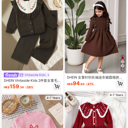
5
Vintaside Kids
SHEIN 女童针织长袖连衣裙圆领拼布
SHEIN Vintaside Kids 2件套女童毛衣
荷叶边钉珠时尚款秋冬新款韩版儿童
94
套装，韩版时尚刺绣荷叶边竖纽扣开
HK$
.60
-47%
连衣裙荷叶袖公主裙复古公主风女童
159
HK$
.36
-38%
衫，搭配同款阔腿裤，清新可爱风
毛衣裙套装
格，常规厚度顺滑质感，秋冬休闲出
4-7 Years
游必备
4-7 Years