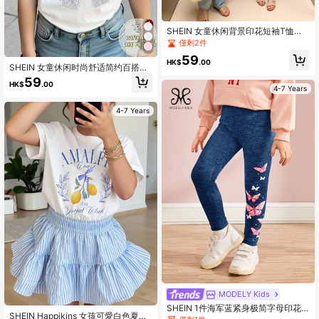
SHEIN 女童休闲背景印花短袖T恤和
母女装（2件单独出售）
僅剩2件
59
HK$
.00
SHEIN 女童休闲时尚舒适简约百搭创
意仿亮片蝴蝶结图案短袖T恤，适合女
59
HK$
.00
孩夏季及所有季节穿着。
4-7 Years
4-7 Years
MODELY Kids
SHEIN 1件海军蓝紧身极简字母印花
SHEIN Happikins 女孩可愛白色夏季
打底裤，适合大龄女孩，春秋季必备