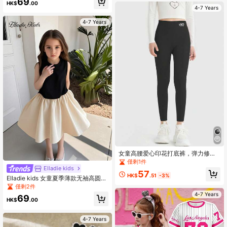
69
HK$
.00
4-7 Years
4-7 Years
女童高腰爱心印花打底裤，弹力修身
打底裤，儿童休闲运动裤，学生学校
僅剩1件
舞蹈百搭打底裤，ins风爱心打底裤，
Elladie kids
57
适合幼儿和年轻女孩
HK$
.51
-3%
Elladie kids 女童夏季薄款无袖高圆领
拼接纯真风格连衣裙
僅剩2件
4-7 Years
69
HK$
.00
4-7 Years