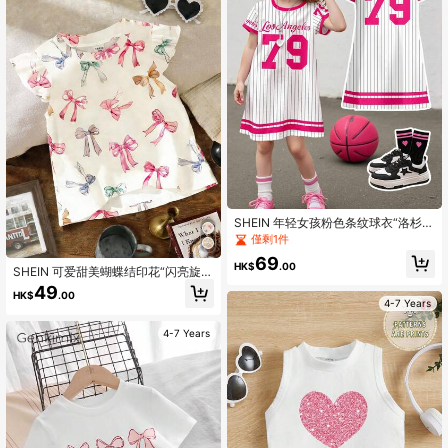
SHEIN 年轻女孩粉色条纹球衣“洛杉
矶”79号印花休闲宽松短袖中长连衣
僅剩1件
裙，适合夏季
69
HK$
.00
SHEIN 可爱甜美蝴蝶结印花“闪亮旋
转”粉色少女休闲时尚可爱短袖圆领上
49
HK$
.00
衣，适合春夏穿着
4-7 Years
4-7 Years