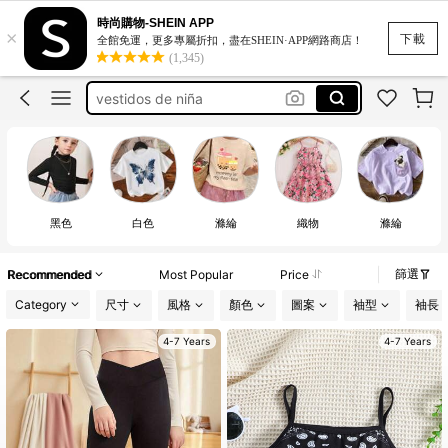
dress for kids girl
時尚購物-SHEIN APP
×
vestidos para niña
下載
全館免運，更多專屬折扣，盡在SHEIN·APP網路商店！
(1,345)
vestidos de niña
入学式 女の子
طقم شتوي بناتي
dress for kids girl
vestidos para niña
黑色
白色
滌綸
織物
滌綸
篩選
Recommended
Most Popular
Price
Category
尺寸
風格
顏色
圖案
袖型
袖長
4-7 Years
4-7 Years