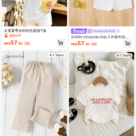
女童夏季休闲纯色圆领T恤
Vintaside Kids
僅剩2件
SHEIN Vintaside Kids 2 件套年轻女
孩可爱、舒适、多色打底裤、适合春
57
57
HK$
.90
-2%
HK$
.59
-2%
夏休闲装、运动休闲、简约舒适白色
短裤套装
4-7 Years
4-7 Years