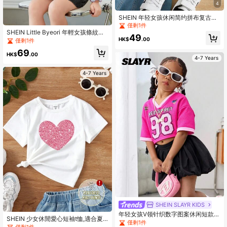
4
SHEIN 年轻女孩休闲简约拼布复古街
头心形图案圆领背心，适合夏季
僅剩1件
SHEIN Little Byeori 年輕女孩條紋花
49
卉修補萵苣邊t恤
HK$
.00
僅剩1件
69
HK$
.00
4-7 Years
4-7 Years
SHEIN SLAYR KIDS
年轻女孩V领针织数字图案休闲短款T
SHEIN 少女休閒愛心短袖t恤,適合夏
恤
僅剩1件
季穿著
僅剩1件