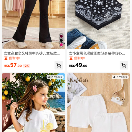
女童高腰交叉针织喇叭裤儿童新款秋
女小童黑色渦紋圖案貼身吊帶背心上
季瑜伽打底裤喇叭长裤户外运动裤
衣帶細肩帶
僅剩1件
僅剩1件
57
49
HK$
.90
-2%
HK$
.00
4-7 Years
4-7 Years