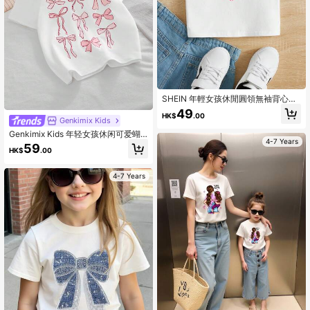
SHEIN 年輕女孩休閒圓領無袖背心上
衣,最小愛心印花,適合夏季穿著
49
HK$
.00
Genkimix Kids
Genkimix Kids 年轻女孩休闲可爱蝴
4-7 Years
蝶结印花圆领短袖 T 恤，百搭，适合
59
HK$
.00
日常穿着、夏季
4-7 Years