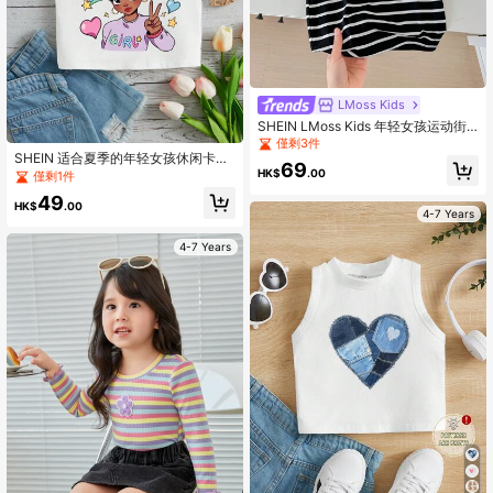
LMoss Kids
SHEIN LMoss Kids 年轻女孩运动街
头风格春夏针织条纹连帽连衣裙年轻
僅剩3件
女孩条纹连衣裙
SHEIN 适合夏季的年轻女孩休闲卡通
69
印花立领背心适合夏季女孩背心年轻
HK$
.00
僅剩1件
女孩的短款上衣>修身儿童短款上衣女
49
孩
HK$
.00
4-7 Years
4-7 Years