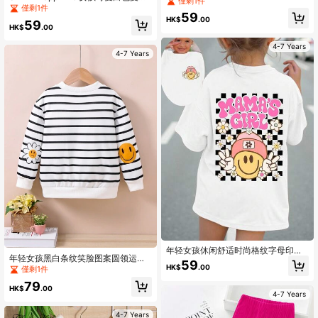
僅剩1件
度假蝴蝶結檸檬印花阿瑪菲海岸圖案
僅剩1件
单品
59
休閒短袖T恤，親子套裝
HK$
.00
59
HK$
.00
4-7 Years
4-7 Years
年轻女孩休闲舒适时尚格纹字母印花
年轻女孩黑白条纹笑脸图案圆领运动
短袖T恤，春夏
59
衫
HK$
.00
僅剩1件
79
HK$
.00
4-7 Years
4-7 Years