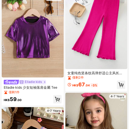
女童纯色竖条纹高弹舒适公主风长款
打底裤，春夏新品，女童喇叭高腰弹
僅剩2件
力荷叶边休闲阔腿裤
Elladie kids
67
HK$
.04
-3%
Elladie kids 少女短袖落肩金屬 Tee
僅剩1件
4-7 Years
59
HK$
.00
4-7 Years