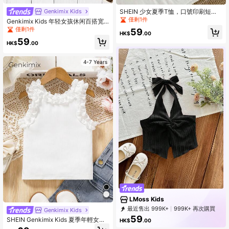
SHEIN 少女夏季T恤，口號印刷短袖
Genkimix Kids
休閒圓領上衣帶字母印刷
僅剩1件
Genkimix Kids 年轻女孩休闲百搭宽
松舒适纹理纯色阔腿裤杏色适合海滩
僅剩1件
59
HK$
.00
度假春夏新款姐妹妈妈装度假夏季旅
59
行
HK$
.00
4-7 Years
LMoss Kids
最近售出 999K+
999K+ 再次購買
Genkimix Kids
348K Followers
59
SHEIN Genkimix Kids 夏季年輕女孩
HK$
.00
時尚純色荷葉邊背心