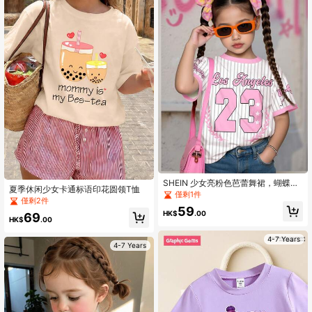
SHEIN 少女亮粉色芭蕾舞裙，蝴蝶
夏季休闲少女卡通标语印花圆领T恤
结、条纹和字母 23 图案圆领短袖 T
僅剩1件
僅剩2件
恤，休闲简约，适合年轻女孩，适合
59
夏季
HK$
.00
69
HK$
.00
4-7 Years
4-7 Years