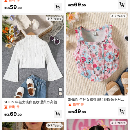
69
HK$
.00
59
HK$
.00
4-7 Years
4-7 Years
SHEIN 年轻女孩针织印花圆领不对称
SHEIN 年轻女孩白色纹理弹力高领上
下摆休闲背心
僅剩1件
衣，肩宽适中，长喇叭袖，腰部和袖
僅剩1件
口下摆，适合春秋季节
49
HK$
.00
69
HK$
.00
4-7 Years
4-7 Years