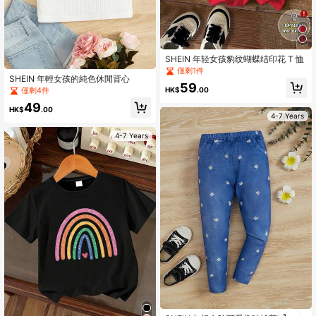
SHEIN 年轻女孩豹纹蝴蝶结印花 T 恤
僅剩1件
SHEIN 年輕女孩的純色休閒背心
59
HK$
.00
僅剩4件
49
HK$
.00
4-7 Years
4-7 Years
1