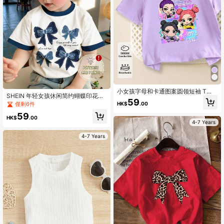
小女孩字母和卡通图案圆领短袖 T
SHEIN 年轻女孩休闲简约蝴蝶印花圆
恤，非常适合 K-POP 粉丝和日常穿
59
领短袖 T 恤，适合夏季
HK$
.00
僅剩6件
着，紫色时尚可爱街头风格 T 恤，适
合小女孩
59
HK$
.00
4-7 Years
4-7 Years