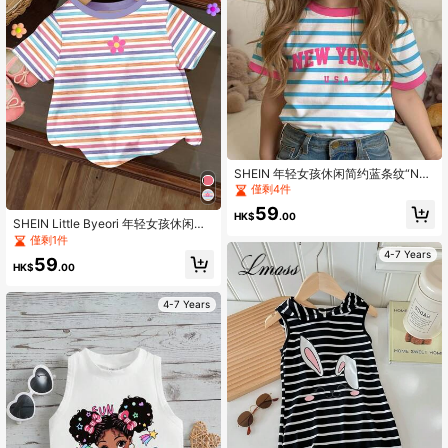
SHEIN 年轻女孩休闲简约蓝条纹“NE
W YORK”英文文字撞色粉色返校学院
僅剩4件
风圆领短袖T恤适合女孩夏季校服返校
59
服
HK$
.00
SHEIN Little Byeori 年轻女孩休闲简
约可爱条纹花卉卡通图案圆领短袖T
僅剩1件
恤，适合夏季
4-7 Years
59
HK$
.00
4-7 Years