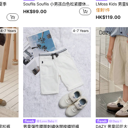
夏季
Souflis Souflis 小男孩白色松紧腰休闲裤，舒适日常穿着，适合春夏季海滩、派对穿着
僅剩1件
HK$99.00
HK$119.00
4-7 Years
4-7 Years
Love Baby
Dazy
宽松裤
男童彈性腰圍刺繡休閒梭織短褲
DAZY 男童印花