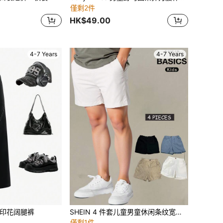
僅剩2件
HK$49.00
4-7 Years
4-7 Years
印花阔腿裤
SHEIN 4 件套儿童男童休闲条纹宽松梭织短裤套装，4 种款式，每种款式 1 件，百搭舒适，适合上学、通勤、日常休闲、旅行、运动、春夏季
僅剩1件