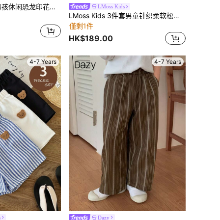
闲恐龙印花宽松短裤，夏季
LMoss Kids
LMoss Kids 3件套男童针织柔软松紧腰休闲裤
僅剩1件
HK$189.00
4-7 Years
4-7 Years
s
Dazy