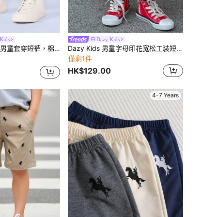
ids
Dazy Kids
季，松紧腰带，适合散步、度假、沙滩穿着，抽绳设计，日常舒适，长度及膝。
Dazy Kids 男童字母印花宽松工装短裤
僅剩1件
HK$129.00
4-7 Years