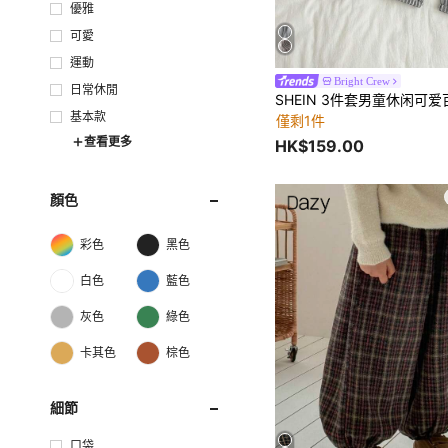
優雅
可愛
運動
Bright Crew
日常休閒
基本款
僅剩1件
查看更多
HK$159.00
顏色
彩色
黑色
白色
藍色
灰色
綠色
卡其色
棕色
細節
口袋