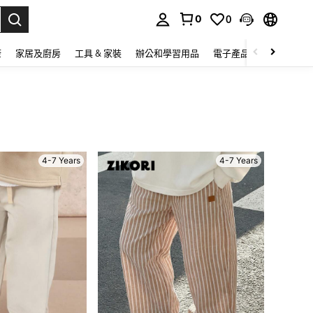
0
0
lect.
康
家居及廚房
工具 & 家裝
辦公和學習用品
電子產品
玩具
家
4-7 Years
4-7 Years