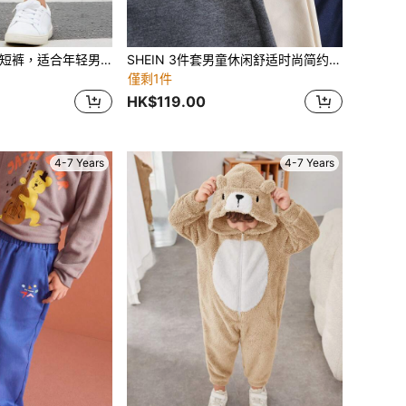
卡其色弹力腰休闲短裤，适合年轻男童，可用于生日派对、晚宴、演出、婚礼、迎婴派对、婚礼宾客、花童等场合。
SHEIN 3件套男童休闲舒适时尚简约实用柔软舒适短裤套装，带徽章和腰带装饰，适合春夏季日常穿着、上学、旅行和运动。
僅剩1件
HK$119.00
4-7 Years
4-7 Years