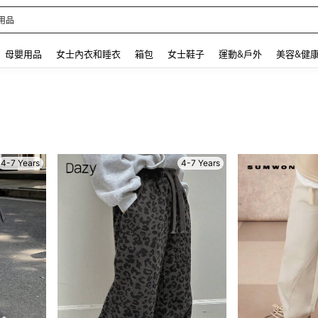
 and down arrow keys to navigate search 最近搜尋 and 搜索發現. Press Enter to se
母嬰用品
女士內衣和睡衣
箱包
女士鞋子
運動&戶外
美容&健
4-7 Years
4-7 Years