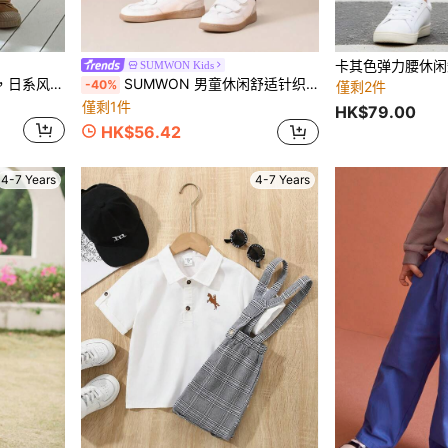
SUMWON Kids
DAZY 男童休闲宽松格子裤，日系风格，秋季款
SUMWON 男童休闲舒适针织抽绳短裤，带品牌标志，适合日常夏季穿着和度假。
-40%
僅剩2件
僅剩1件
HK$79.00
HK$56.42
4-7 Years
4-7 Years