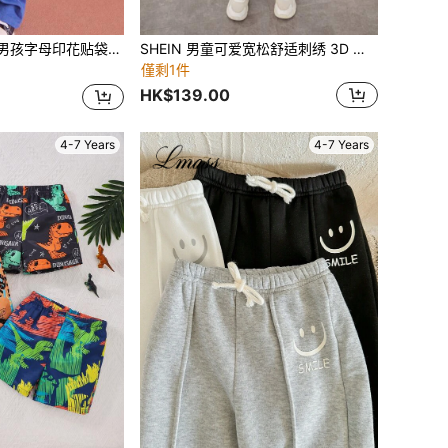
孩字母印花贴袋宽松休闲直筒裤
SHEIN 男童可爱宽松舒适刺绣 3D 动物毛绒连体裤
僅剩1件
HK$139.00
4-7 Years
4-7 Years