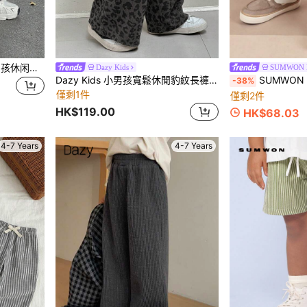
SHEIN Little Byeori 儿童/男孩休闲松紧腰字母印花宽松编织裤，适合学校、花园、海滩、生日、春季、夏季、秋季、冬季
Dazy Kids
SUMWON K
Dazy Kids 小男孩寬鬆休閒豹紋長褲，秋季
SUMWON 男童休闲弹力腰
-38%
僅剩1件
僅剩2件
HK$119.00
HK$68.03
4-7 Years
4-7 Years