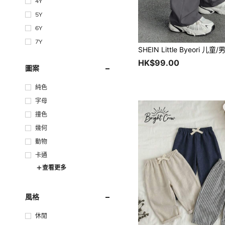
4Y
5Y
6Y
7Y
HK$99.00
圖案
純色
字母
撞色
幾何
動物
卡通
查看更多
風格
休閒