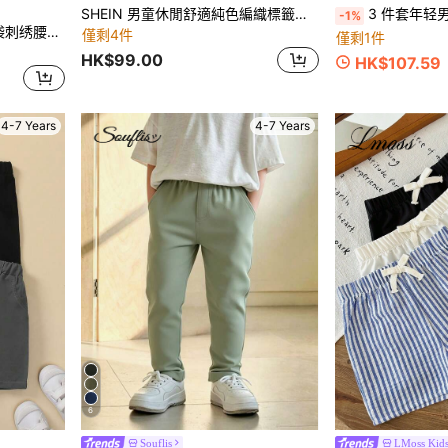
SHEIN 男童休閒舒適純色編織標籤針織直腳褲
3 件套年轻男孩休
-1%
Cozy Pixies 年轻男孩前口袋刺绣腰带休闲短裤，舒适百搭
僅剩4件
僅剩1件
HK$99.00
HK$107.59
4-7 Years
4-7 Years
6
Souflis
LMoss Kid