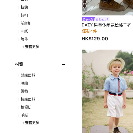
拉鍊
4
鈕扣
Dazy
前紐扣
僅剩4件
刺綉
HK$129.00
腰帶
查看更多
材質
針織面料
滌綸
織物
梭織面料
棉混紡
毛絨
查看更多