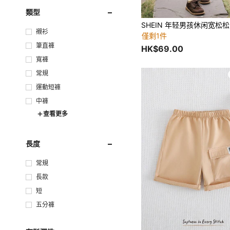
類型
襯衫
僅剩1件
筆直褲
HK$69.00
寬褲
常規
運動短褲
中褲
查看更多
長度
常規
長款
短
五分褲