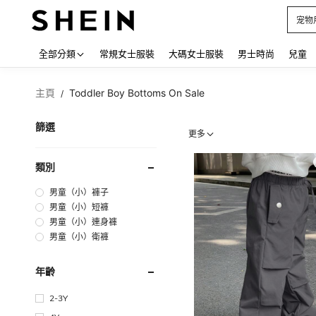
占卜
Use up
全部分類
常規女士服裝
大碼女士服裝
男士時尚
兒童
主頁
Toddler Boy Bottoms On Sale
/
篩選
更多
類別
男童（小）褲子
男童（小）短褲
男童（小）連身褲
男童（小）衛褲
年齡
2-3Y