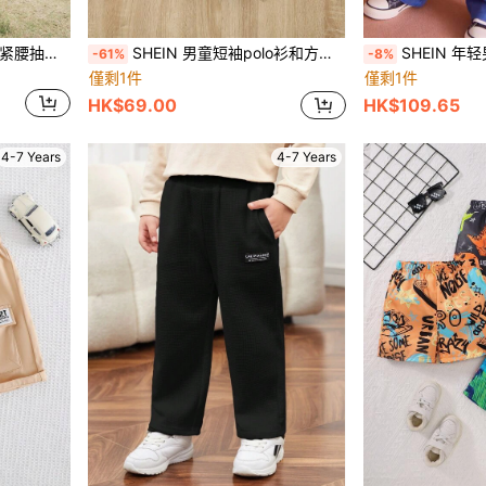
SHEIN 年轻男孩休闲宽松松紧腰抽绳短裤，夏季简约设计
SHEIN 男童短袖polo衫和方格吊帶短褲2件套裝
SHEIN 年轻男
-61%
-8%
僅剩1件
僅剩1件
HK$69.00
HK$109.65
4-7 Years
4-7 Years