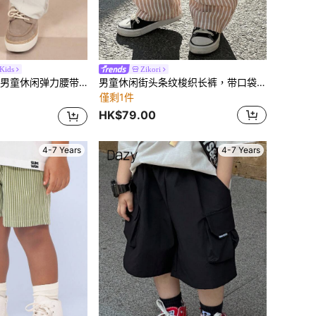
ids
Zikori
带宽松舒适抽绳裤，带侧袋，适合日常穿着和度假。
男童休闲街头条纹梭织长裤，带口袋，直筒裤型，轻便舒适，适合外出、度假、拍照、上学、运动、聚会等各种场合，春夏皆宜。
僅剩1件
HK$79.00
4-7 Years
4-7 Years