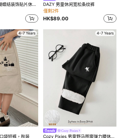
LMoss Kids 男童蝴蝶结装饰贴片休闲百搭日常短裤
DAZY 男童休闲宽松条纹裤
僅剩2件
HK$89.00
4-7 Years
4-7 Years
Cozy Pixies
大口袋短裤，秋装
Cozy Pixies 男童野马图案弹力腰休闲抓绒裤保暖裤儿童运动裤男童运动裤保暖内衬裤黑色儿童慢跑裤保暖内衬裤男童两件套