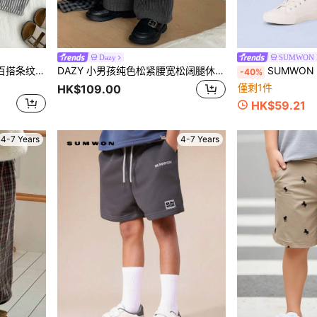
Dazy
SUMWON K
SHEIN 3件套男童休闲可爱百搭条纹缎带装饰松紧腰裤套装
DAZY 小男孩纯色松紧腰宽松阔腿休闲裤
SUMWON 男童套穿短裤，棉质条纹，休闲夏
-40%
僅剩1件
HK$109.00
HK$59.21
4-7 Years
4-7 Years