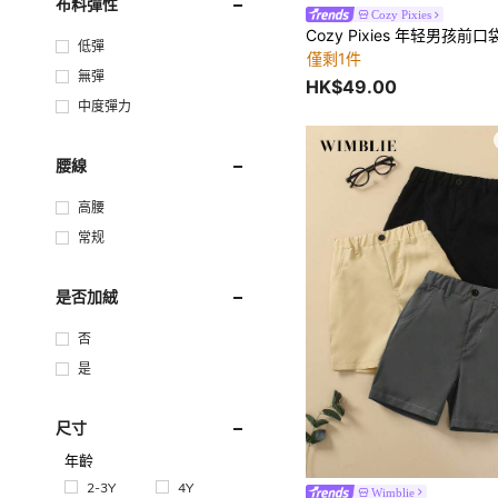
布料彈性
Cozy Pixies
低彈
僅剩1件
無彈
HK$49.00
中度彈力
腰線
高腰
常规
是否加絨
否
是
尺寸
年齡
2-3Y
4Y
Wimblie