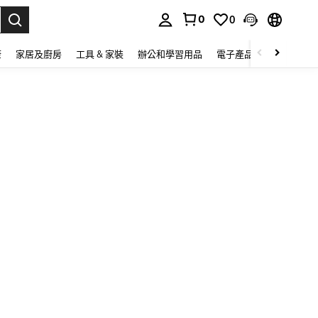
0
0
lect.
康
家居及廚房
工具 & 家裝
辦公和學習用品
電子產品
玩具
家