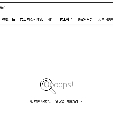
 and down arrow keys to navigate search 最近搜尋 and 搜索發現. Press Enter to se
母嬰用品
女士內衣和睡衣
箱包
女士鞋子
運動&戶外
美容&健
暫無匹配商品，試試別的選項吧。