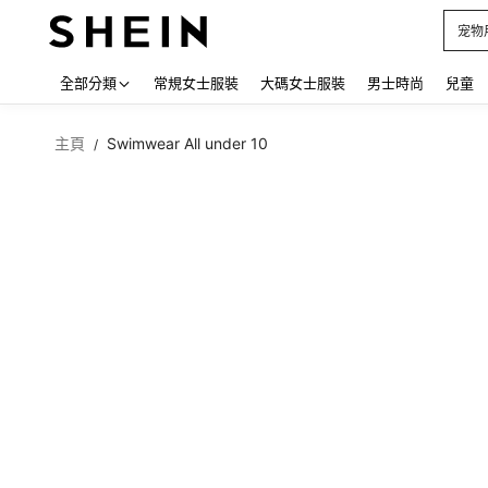
占卜
Use up
全部分類
常規女士服裝
大碼女士服裝
男士時尚
兒童
主頁
Swimwear All under 10
/