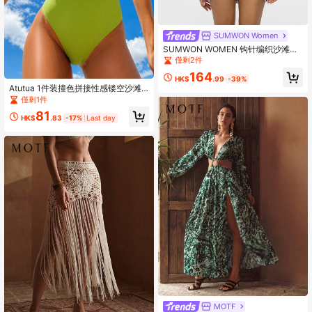
SUMWON Women
SUMWON WOMEN 钩针编织沙滩罩
衫超大 V 领束腰外衣条纹细节夏季泳
僅剩2件
衣罩衫波西米亚风度假泳池装网眼针
164
织上衣
HK$
.99
-39%
Atutua 1件装撞色拼接性感镂空沙滩
度假连衣裙，夏季
僅剩1件
81
HK$
.83
-17%
Last day
MOTF