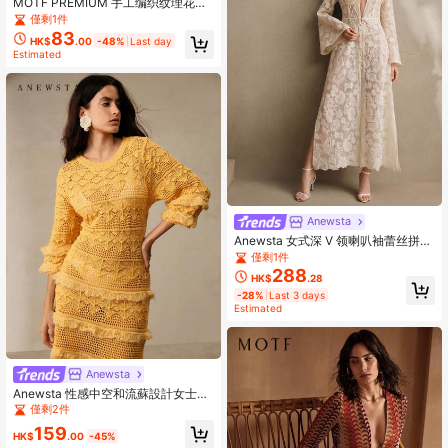
MOTF PREMIUM 手工编织纹理花卉
钩针流苏针织度假露背上衣和半身裙
僅剩1件
罩衫套装
83
HK$
.00
-48%
Last day
Estimated
Anewsta
Anewsta 女式深 V 领喇叭袖蕾丝拼布
佩斯利印花透明和服，适合春夏、海
僅剩1件
滩等地优雅度假出游
288
HK$
.28
-28%
Last 3 days
Estimated
Anewsta
Anewsta 性感中空和流蘇設計女士緊
身中長裙
僅剩2件
159
HK$
.00
-45%