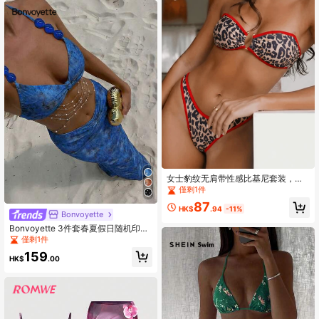
女士豹纹无肩带性感比基尼套装，休
闲度假海滩夏季
僅剩1件
87
HK$
.94
-11%
Bonvoyette
Bonvoyette 3件套春夏假日随机印花
咖啡色不对称珍珠装饰抹胸比基尼上
僅剩1件
衣、下装和褶皱前裙性感女士泳装套
159
装，带罩衫，适合度假穿着，串珠女
HK$
.00
士沙滩装