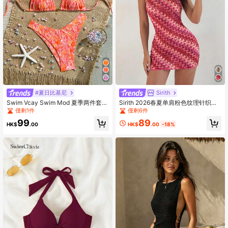
#夏日比基尼
Sirith
Swim Vcay Swim Mod 夏季两件套露
Sirith 2026春夏单肩粉色纹理针织面
背随机花卉印花和高开叉泳裤比基尼
料修身时尚女式罩衫
僅剩1件
僅剩6件
套装，海滩度假
89
99
HK$
.00
-18%
HK$
.00