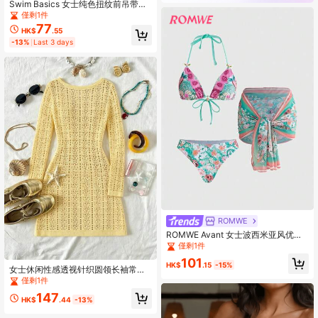
Swim Basics 女士纯色扭纹前吊带性
感黄色比基尼套装，非常适合海滩度
僅剩1件
假
77
HK$
.55
-13%
Last 3 days
ROMWE
ROMWE Avant 女士波西米亚风优雅
系带露背比基尼套装，雪纺印花罩
僅剩1件
衫，适合海滩、复活节、外出、毕业
101
典礼、优雅夏季度假等场合
HK$
.15
-15%
女士休闲性感透视针织圆领长袖常规
长度罩衫，适合海滩穿着，夏季度假
僅剩1件
装扮
147
HK$
.44
-13%