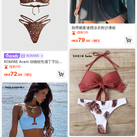
熱帶圖案連體泳衣附沙灘裙
僅剩1件
79
HK$
.00
-56%
ROMWE
ROMWE Avant 动物纹性感丁字比基
尼泳衣，露背设计，适合春夏泳池派
僅剩1件
对、海滩、舞台表演和度假穿着。
72
HK$
.98
-18%