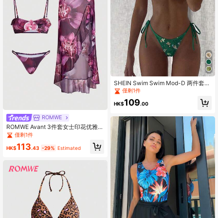
SHEIN Swim Swim Mod-D 两件套彩
色亮片特殊面料三角杯文胸和侧系带
僅剩1件
泳裤性感比基尼套装，春夏款
109
HK$
.00
ROMWE
ROMWE Avant 3件套女士印花优雅性
感露背3D花朵沙滩连衣裙比基尼套
僅剩1件
装，春夏度假
113
HK$
.43
-29%
Estimated