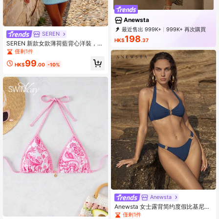
Anewsta
最近售出 999K+
999K+ 再次購買
SEREN
4M Followers
198
HK$
.37
SEREN 新款女款薄荷藍背心洋裝，鏤
空打結度假沙灘洋裝，休閒外出洋
僅剩1件
裝，時尚針織夏季女裝
99
HK$
.00
-10%
Anewsta
Anewsta 女士露背简约度假比基尼游
泳比基尼套装夏季海滩泳衣
僅剩1件