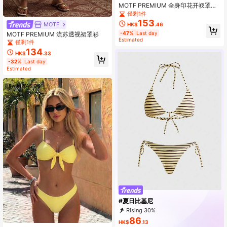
MOTF PREMIUM 全身印花开衩罩衫
连衣裙
僅剩1件
153
MOTF
HK$
.46
-47%
Last day
MOTF PREMIUM 流苏透视裙罩衫
Estimated
僅剩1件
134
HK$
.33
-32%
Last day
Estimated
#夏日比基尼
Rising 30%
86
HK$
.13