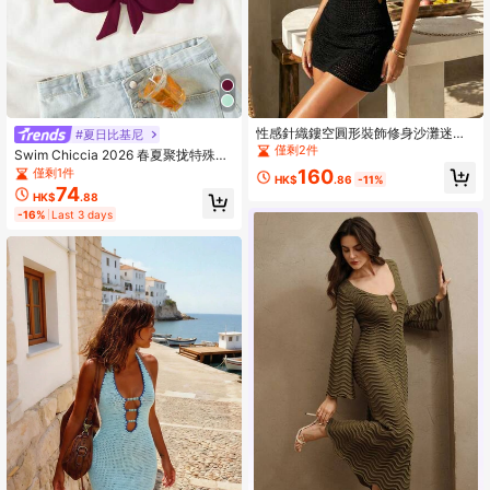
性感針織鏤空圓形裝飾修身沙灘迷你
#夏日比基尼
洋裝 2026 女款度假風海邊泳裝罩衫
僅剩2件
Swim Chiccia 2026 春夏聚拢特殊面
罩衫式外罩 派對洋裝
料蝴蝶结吊带酒红色凸显胸部优雅女
僅剩1件
160
HK$
.86
-11%
士比基尼上衣
74
HK$
.88
-16%
Last 3 days