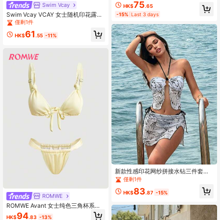
75
Swim Vcay
HK$
.65
Swim Vcay VCAY 女士随机印花露背
-15%
Last 3 days
三角吊带沙滩上衣
僅剩1件
61
HK$
.55
-11%
新款性感印花网纱拼接水钻三件套比
基尼，吊带泳装，适合海滩、泳池、
僅剩1件
派对度假，白色夏季款
83
HK$
.87
-15%
ROMWE
ROMWE Avant 女士纯色三角杯系带
比基尼套装，采用闪亮弹力面料制成
94
HK$
.83
-13%
- 非常适合夏季海滩度假