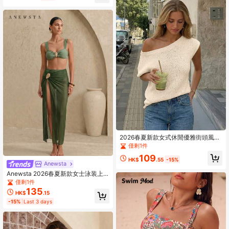
2026春夏新款女式休閒優雅街頭風針
織單肩露肩杏色上衣，節慶服飾海灘
僅剩1件
度假
109
HK$
.55
-15%
Anewsta
Anewsta 2026春夏新款女士泳装上
市，适合度假、约会、西部风情、邮
僅剩1件
轮、海滩、海岛、公路旅行、四季皆
135
HK$
.15
宜、音乐节、波西米亚风度假、秋日
-15%
Last 3 days
休闲波西米亚风Y2K优雅复古休闲绿
色高级三件套度假休闲沙滩泳装套
装，女士套装，女士沙滩装，女士沙
滩装，扎金索斯岛度假装，日间派对