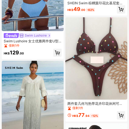
SHEIN Swim 棕櫚葉印花比基尼套裝
前打結聚攏內衣和泳衣下裝2入組泳衣
49
HK$
.00
-62%
Swim Lushoire
Swim Lushoire 女士优雅两件套U型
搭扣装饰镂空吊带坦克比基尼泳衣套
僅剩1件
装，夏季，夏季沙滩装，女士度假
129
装，女士休闲沙滩装，夏季泳装比基
HK$
.00
尼套装，女士泳装两件套沙滩装，女
士套装，聚拢泳衣
两件套几何与热带花卉印花休闲可爱
优雅性感波西米亚风系带比基尼泳装
僅剩1件
套装，适合女士春夏海滩度假。
77
HK$
.94
-12%