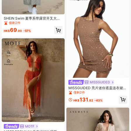
SHEIN Swim 夏季系带露背开叉大腿
绒球饰边荷叶边袖钩针插入罩衫
僅剩2件
69
HK$
.00
-57%
MISSGUIDED
MISSGUIDED 亮片迷你遮盖连衣裙沙
滩装派对节日闪光晚间度假村服装微
僅剩2件
光短泳池泳装遮盖夏季假期游轮服装
131
HK$
.82
-43%
MOTF