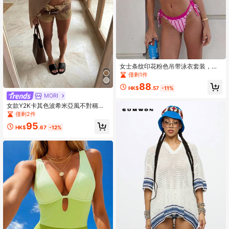
女士条纹印花粉色吊带泳衣套装，撞
色侧系带可调节三角泳裤，适合情人
僅剩1件
节、海滩度假等夏季穿着。
88
HK$
.57
-11%
MORI
女款Y2K卡其色波希米亞風不對稱肩
針織披肩罩衫，寬鬆休閒上衣，適合
僅剩2件
日常、派對、約會及海邊度假夏季穿
95
搭
HK$
.67
-12%