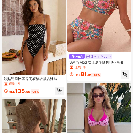
装，女士比基尼套装配长裙，女士度
假装，泳装复古风装，绿色沙滩装，
女士邮轮装，度假两件套，希腊度假
装，女士扎希德装，Zestiva泳装，动
物园装，女士拉链内衬装，斑马拉尔
森演唱会装
Swim Mod
Swim Mod 女士夏季随机印花吊带上
衣和高腰泳裤两件套比基尼套装，沙
僅剩1件
滩度假
81
HK$
.12
-18%
波點連身比基尼高衩泳衣復古泳裝 抓
皺上衣 側綁帶 熱帶度假海灘穿搭 202
僅剩2件
6 女款夏季度假時尚肩帶
135
HK$
.84
-21%