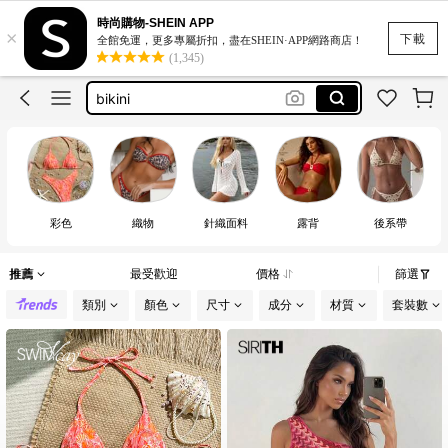
traje de baño mujer
時尚購物-SHEIN APP
×
motf
下載
全館免運，更多專屬折扣，盡在SHEIN·APP網路商店！
(1,345)
bikini
swimsuit
swimwear for women
traje de baño mujer
motf
彩色
織物
針織面料
露背
後系帶
推薦
最受歡迎
價格
篩選
類別
顏色
尺寸
成分
材質
套裝數