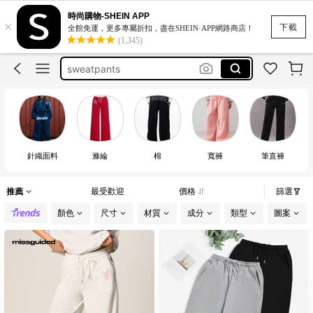
sudaderas para mujer pantalón
時尚購物-SHEIN APP
×
工裝褲
下載
全館免運，更多專屬折扣，盡在SHEIN·APP網路商店！
(1,345)
sweatpants
ジャージ パンツ
jogging femme
sudaderas para mujer pantalón
工裝褲
針織面料
滌綸
棉
寬褲
筆直褲
推薦
最受歡迎
價格
篩選
顏色
尺寸
材質
成分
類型
圖案