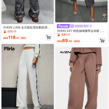
SHEIN SXY
SHEIN LUNE 女式新款宽松豹纹拼接
SHEIN SXY 纯色抽绳腰带运动裤，适
松紧腰带运动裤
僅剩1件
合新年派对，性感百搭。
僅剩1件
118
HK$
.15
-15%
89
HK$
.00
-64%