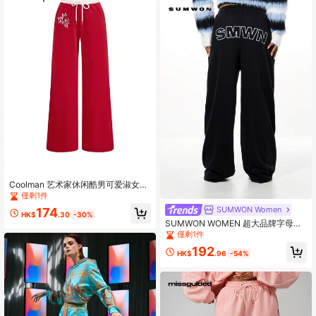
Coolman 艺术家休闲酷男可爱淑女风
格宽松运动裤，适合假期、春季、节
僅剩1件
日、西装
SUMWON Women
174
HK$
.30
-30%
SUMWON WOMEN 超大品牌字母贴
花慢跑裤，打造休闲街头舒适感
僅剩1件
192
HK$
.96
-54%