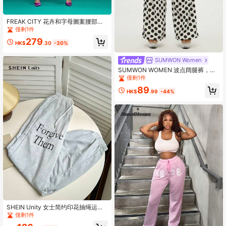
FREAK CITY 花卉和字母圖案腰部抽
繩衛褲
僅剩1件
279
HK$
.30
-30%
SUMWON Women
SUMWON WOMEN 波点阔腿裤，腰
部抽绳，宽松休闲夏季海滩度假装，
僅剩1件
个性家居裤，晚会装
89
HK$
.99
-44%
SHEIN Unity 女士简约印花抽绳运动
裤
僅剩1件