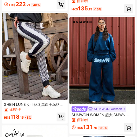
阔腿裤美式运动裤长款
僅剩1件
222
HK$
.21
-48%
135
HK$
.15
-15%
SHEIN LUNE 女士休闲黑白千鸟格印
花运动裤
SUMWON Women
僅剩1件
SUMWON WOMEN 超大 SMWN 标
118
HK$
.15
-8%
志阔腿运动裤休闲运动羊毛裤街头运
僅剩1件
动家居服舒适运动休闲慢跑裤
131
HK$
.70
-30%