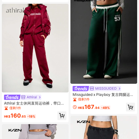
MISSGUIDED
Missguided x Playboy 复古阔腿运动
Athîral
裤，侧条纹冬季休闲裤，抽绳腰带，
僅剩1件
Athîral 女士休闲直筒运动裤，带口
舒适日常穿着
167
袋，宽松纯色
HK$
.94
-49%
僅剩1件
160
HK$
.65
-19%