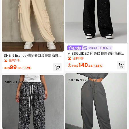
MISSGUIDED
MISSGUIDED 闪亮阔腿慢跑运动裤，
SHEIN Essnce 側翻蓋口袋腰部抽繩
饰有亮片细节，女士休闲居家服，阔
僅剩6件
衛褲
僅剩1件
腿裤款式
140
HK$
.65
-48%
99
HK$
.00
-57%