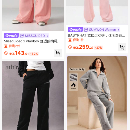
SUMWON Women
BABYPHAT 宽松运动裤，休闲舒适家
MISSGUIDED
居服，阔腿抽绳腰裤
僅剩1件
Missguided x Playboy 舒适的抽绳阔
腿运动裤，饰有水钻文字细节，适合
僅剩2件
259
HK$
.27
-27%
居家穿着
143
HK$
.01
-62%