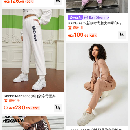
126
HK$
.65
-20%
BamGleam
BamGleam 新款时尚超大字母印花宽
松款女式运动裤，适合街头和户外工
僅剩1件
装女裤冬季女装
109
HK$
.65
-21%
RachelManzano 斜口袋字母圖案束
腳褲
僅剩1件
230
HK$
.30
-30%
Cacao Bloom 设计师品牌女款纯色翻