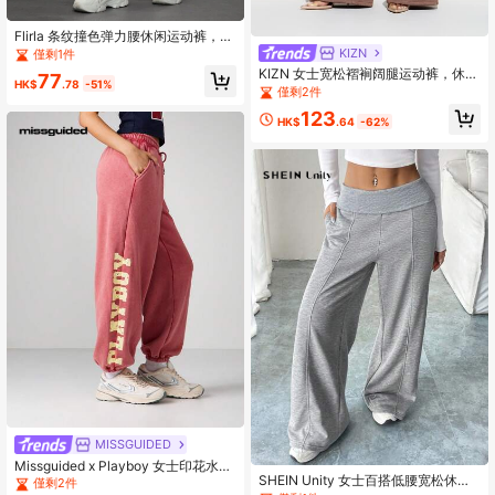
Flirla 条纹撞色弹力腰休闲运动裤，机
场秋季女装
KIZN
僅剩1件
KIZN 女士宽松褶裥阔腿运动裤，休闲
77
HK$
.78
-51%
居家休闲阔腿裤，舒适又时尚
僅剩2件
123
HK$
.64
-62%
MISSGUIDED
Missguided x Playboy 女士印花水洗
SHEIN Unity 女士百搭低腰宽松休闲
阔腿慢跑运动裤，休闲家居服
僅剩2件