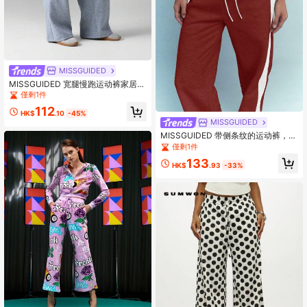
MISSGUIDED
MISSGUIDED 宽腿慢跑运动裤家居服
高腰休闲舒适法式毛圈布标志压花抽
僅剩1件
绳松紧腰宽松冬秋季裤子
112
HK$
.10
-45%
MISSGUIDED
MISSGUIDED 带侧条纹的运动裤，宽
松版型，抽绳腰带，健身训练跑步休
僅剩1件
闲运动家居服，秋冬时尚
133
HK$
.93
-33%