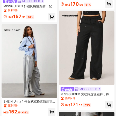
MISSGUIDED
170
HK$
.96
-51%
MISSGUIDED 舒适阔腿慢跑裤，配有
抽绳腰带和侧袋，适合休闲居家穿着
僅剩1件
和日常穿着。
157
HK$
.91
-62%
MISSGUIDED
MISSGUIDED 宽松阔腿慢跑裤，饰有
烫钻水晶水钻印花
僅剩2件
SHEIN Unity 1 件女式宽松直筒运动
171
裤，撞色，松紧腰，运动，休闲，复
HK$
.35
-53%
僅剩1件
古，适合秋冬季
152
HK$
.15
-19%