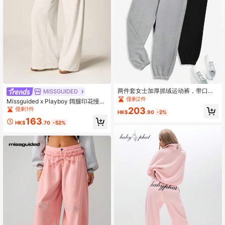
两件套女士加厚抓绒运动裤，带口袋
MISSGUIDED
和弹性抽绳，运动风休闲慢跑裤，适
僅剩2件
Missguided x Playboy 阔腿印花慢跑
合秋冬季节，修身剪裁。适合派对、
裤，抽绳腰带，粉色兔子图案，宽松
僅剩1件
203
运动、户外休闲等场合。
HK$
.90
-2%
版型，休闲运动裤，家居服
163
HK$
.70
-52%