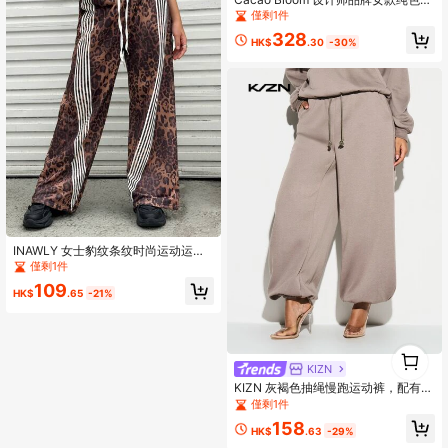
盖口袋运动裤，秋季，适合秋冬季，
僅剩1件
假日
328
HK$
.30
-30%
INAWLY 女士豹纹条纹时尚运动运动
裤，秋冬
僅剩1件
109
HK$
.65
-21%
1
0
KIZN
KIZN 灰褐色抽绳慢跑运动裤，配有弹
性裤脚和侧袋，休闲舒适，居家穿着
僅剩1件
舒适。
158
HK$
.63
-29%