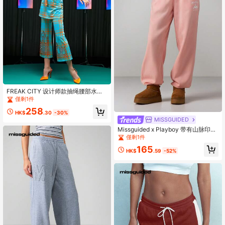
FREAK CITY 设计师款抽绳腰部水钻
火焰图案格子二合一运动裤
僅剩1件
258
HK$
.30
-30%
MISSGUIDED
Missguided x Playboy 带有山脉印花
图案的Logo抽绳束口运动裤
僅剩1件
165
HK$
.59
-52%