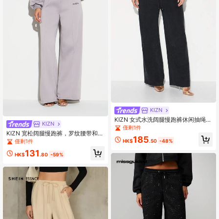
KIZN
KIZN 女式水洗阔腿慢跑裤休闲抽绳运
KIZN
动裤宽松休闲裤
僅剩1件
KIZN 宽松阔腿慢跑裤，罗纹腰带和褶
185
裥细节设计，带来轻松舒适的穿着体
HK$
.50
-48%
僅剩1件
验
131
HK$
.80
-59%