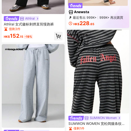
Anewsta
最近售出 999K+
999K+ 再次購買
Athîral
4M Followers
228
Athîral 女式徽标刺绣直筒慢跑裤
HK$
.65
僅剩3件
152
HK$
.15
-19%
SUMWON Women
SUMWON WOMEN 宽松阔腿条纹慢
跑裤，哥特式文字印花，休闲居家服
僅剩1件